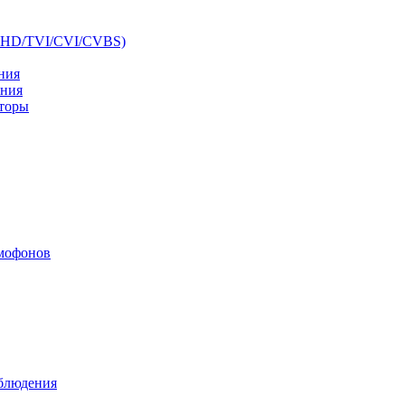
AHD/TVI/CVI/CVBS)
ния
ения
аторы
мофонов
аблюдения