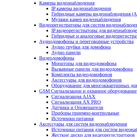
Камеры видеонаблюдения
IP камеры видеонаблюдения
Гибридные камеры видеонаблюдения (
Муляжи камер видеонаблюдения
Видеорегистраторы для систем видеонаблюде
IP видеорегистраторы для видеонаблюд
Гибридные и аналоговые видеорегистр
Аудиодомофоны и переговорные устройства
Аудио трубки для домофона
Аудио панели
Видеодомофоны
Мониторы для видеодомофона
Вызывные панели для видеодомофона
Комплекты видеодомофонов
Аксессуары для видеодомофонов
Оборудование для многоквартирных до
GSM Сигнализации и охранное оборудование
Сигнализация AJAX
Сигнализация AX PRO
Датчики и Оповещатели
Приборы приемно-контрольные
Источники питания
Аксессуары для систем видеонаблюдения
Источники питания для систем видеон
Жесткие диски для видеорегистраторов