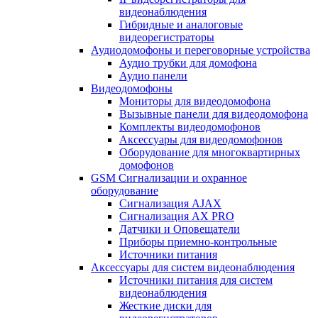
видеонаблюдения
Гибридные и аналоговые
видеорегистраторы
Аудиодомофоны и переговорные устройства
Аудио трубки для домофона
Аудио панели
Видеодомофоны
Мониторы для видеодомофона
Вызывные панели для видеодомофона
Комплекты видеодомофонов
Аксессуары для видеодомофонов
Оборудование для многоквартирных
домофонов
GSM Сигнализации и охранное
оборудование
Сигнализация AJAX
Сигнализация AX PRO
Датчики и Оповещатели
Приборы приемно-контрольные
Источники питания
Аксессуары для систем видеонаблюдения
Источники питания для систем
видеонаблюдения
Жесткие диски для