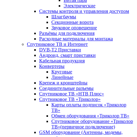
Витая пара
Электрические
Системы контроля и управления доступом
Шлагбаумы
Секционные ворота
Звуковое оповещение
Разъёмы для подключения
Расходные материалы для монтажа
Спутниковое ТВ и Интернет
DVB-Т2 Приставки
Андроид, смарт приставки
Кабельная продукция
Конвертеры
Круговые
Линейные
Крепеж и кронштейны
Соединительные разъемы
Спутниковое ТВ «НТВ Плюс»
Спутниковое ТВ «Триколор»
Карты оплаты подписок «Триколор
ТВ»
Обмен оборудования «Триколор ТВ»
Спутниковое оборудование «Триколор
ТВ»(первичное подключение)
GSM оборудование (Антенны, модемы,