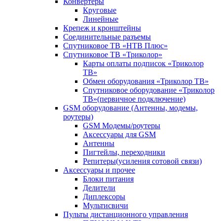
Конвертеры
Круговые
Линейные
Крепеж и кронштейны
Соединительные разъемы
Спутниковое ТВ «НТВ Плюс»
Спутниковое ТВ «Триколор»
Карты оплаты подписок «Триколор
ТВ»
Обмен оборудования «Триколор ТВ»
Спутниковое оборудование «Триколор
ТВ»(первичное подключение)
GSM оборудование (Антенны, модемы,
роутеры)
GSM Модемы/роутеры
Аксессуары для GSM
Антенны
Пигтейлы, переходники
Репитеры(усиления сотовой связи)
Аксессуары и прочее
Блоки питания
Делители
Диплексоры
Мультисвичи
Пульты дистанционного управления