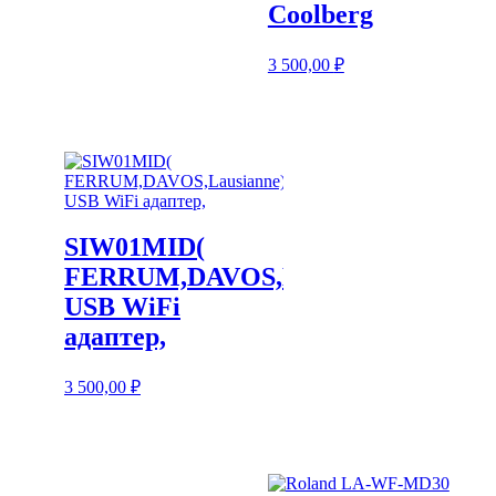
Coolberg
3 500,00
₽
SIW01MID(
FERRUM,DAVOS,Lausianne)
USB WiFi
адаптер,
3 500,00
₽