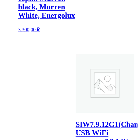
black, Murren
White, Energolux
3 300,00
₽
SIW7.9.12G1(Cham
USB WiFi