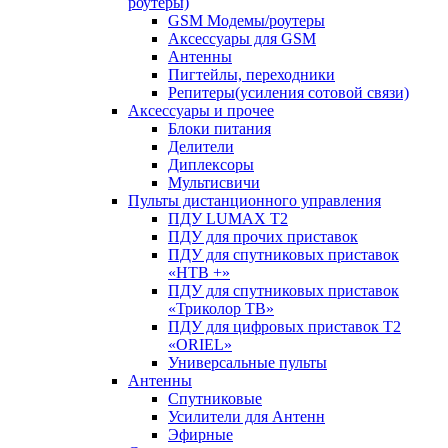
роутеры)
GSM Модемы/роутеры
Аксессуары для GSM
Антенны
Пигтейлы, переходники
Репитеры(усиления сотовой связи)
Аксессуары и прочее
Блоки питания
Делители
Диплексоры
Мультисвичи
Пульты дистанционного управления
ПДУ LUMAX Т2
ПДУ для прочих приставок
ПДУ для спутниковых приставок
«НТВ +»
ПДУ для спутниковых приставок
«Триколор ТВ»
ПДУ для цифровых приставок Т2
«ORIEL»
Универсальные пульты
Антенны
Спутниковые
Усилители для Антенн
Эфирные