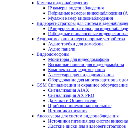
Камеры видеонаблюдения
IP камеры видеонаблюдения
Гибридные камеры видеонаблюдения (
Муляжи камер видеонаблюдения
Видеорегистраторы для систем видеонаблюде
IP видеорегистраторы для видеонаблюд
Гибридные и аналоговые видеорегистр
Аудиодомофоны и переговорные устройства
Аудио трубки для домофона
Аудио панели
Видеодомофоны
Мониторы для видеодомофона
Вызывные панели для видеодомофона
Комплекты видеодомофонов
Аксессуары для видеодомофонов
Оборудование для многоквартирных до
GSM Сигнализации и охранное оборудование
Сигнализация AJAX
Сигнализация AX PRO
Датчики и Оповещатели
Приборы приемно-контрольные
Источники питания
Аксессуары для систем видеонаблюдения
Источники питания для систем видеон
Жесткие диски для видеорегистраторов