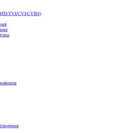
AHD/TVI/CVI/CVBS)
ния
ения
аторы
мофонов
аблюдения