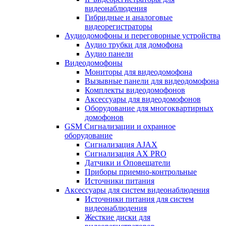
видеонаблюдения
Гибридные и аналоговые
видеорегистраторы
Аудиодомофоны и переговорные устройства
Аудио трубки для домофона
Аудио панели
Видеодомофоны
Мониторы для видеодомофона
Вызывные панели для видеодомофона
Комплекты видеодомофонов
Аксессуары для видеодомофонов
Оборудование для многоквартирных
домофонов
GSM Сигнализации и охранное
оборудование
Сигнализация AJAX
Сигнализация AX PRO
Датчики и Оповещатели
Приборы приемно-контрольные
Источники питания
Аксессуары для систем видеонаблюдения
Источники питания для систем
видеонаблюдения
Жесткие диски для