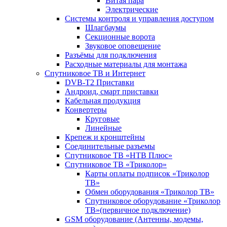
Витая пара
Электрические
Системы контроля и управления доступом
Шлагбаумы
Секционные ворота
Звуковое оповещение
Разъёмы для подключения
Расходные материалы для монтажа
Спутниковое ТВ и Интернет
DVB-Т2 Приставки
Андроид, смарт приставки
Кабельная продукция
Конвертеры
Круговые
Линейные
Крепеж и кронштейны
Соединительные разъемы
Спутниковое ТВ «НТВ Плюс»
Спутниковое ТВ «Триколор»
Карты оплаты подписок «Триколор
ТВ»
Обмен оборудования «Триколор ТВ»
Спутниковое оборудование «Триколор
ТВ»(первичное подключение)
GSM оборудование (Антенны, модемы,