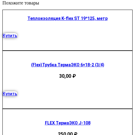
Похожите товары
Теплоизоляция K-flex ST 19*125, метр
Купить
(Flex)Трубка ТермаЭКО 6×18-2 (3/4)
30,00
₽
Купить
FLEX ТермаЭКО J-108
250,00
₽