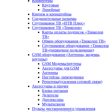
Конвертеры
Круговые
Линейные
Крепеж и кронштейны
Соединительные разъемы
Спутниковое ТВ «НТВ Плюс»
Спутниковое ТВ «Триколор»
Карты оплаты подписок «Триколор
ТВ»
Обмен оборудования «Триколор ТВ»
Спутниковое оборудование «Триколор
ТВ»(первичное подключение)
GSM оборудование (Антенны, модемы,
роутеры)
GSM Модемы/роутеры
Аксессуары для GSM
Антенны
Пигтейлы, переходники
Репитеры(усиления сотовой связи)
Аксессуары и прочее
Блоки питания
Делители
Диплексоры
Мультисвичи
Пульты дистанционного управления