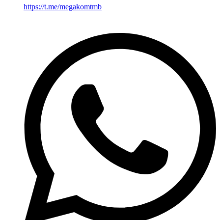
https://t.me/megakomtmb