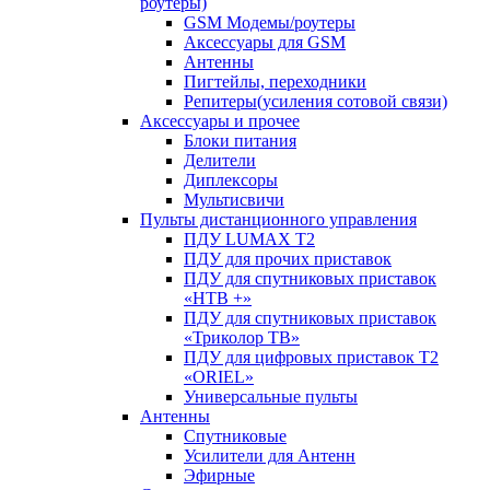
роутеры)
GSM Модемы/роутеры
Аксессуары для GSM
Антенны
Пигтейлы, переходники
Репитеры(усиления сотовой связи)
Аксессуары и прочее
Блоки питания
Делители
Диплексоры
Мультисвичи
Пульты дистанционного управления
ПДУ LUMAX Т2
ПДУ для прочих приставок
ПДУ для спутниковых приставок
«НТВ +»
ПДУ для спутниковых приставок
«Триколор ТВ»
ПДУ для цифровых приставок Т2
«ORIEL»
Универсальные пульты
Антенны
Спутниковые
Усилители для Антенн
Эфирные