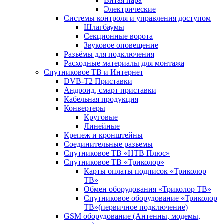
Витая пара
Электрические
Системы контроля и управления доступом
Шлагбаумы
Секционные ворота
Звуковое оповещение
Разъёмы для подключения
Расходные материалы для монтажа
Спутниковое ТВ и Интернет
DVB-Т2 Приставки
Андроид, смарт приставки
Кабельная продукция
Конвертеры
Круговые
Линейные
Крепеж и кронштейны
Соединительные разъемы
Спутниковое ТВ «НТВ Плюс»
Спутниковое ТВ «Триколор»
Карты оплаты подписок «Триколор
ТВ»
Обмен оборудования «Триколор ТВ»
Спутниковое оборудование «Триколор
ТВ»(первичное подключение)
GSM оборудование (Антенны, модемы,