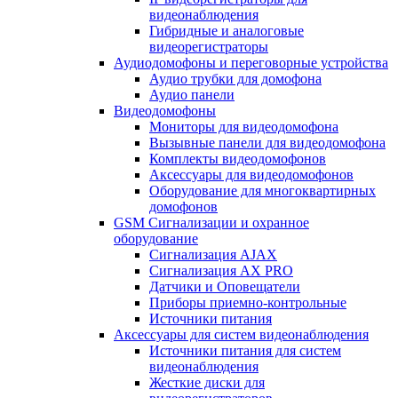
видеонаблюдения
Гибридные и аналоговые
видеорегистраторы
Аудиодомофоны и переговорные устройства
Аудио трубки для домофона
Аудио панели
Видеодомофоны
Мониторы для видеодомофона
Вызывные панели для видеодомофона
Комплекты видеодомофонов
Аксессуары для видеодомофонов
Оборудование для многоквартирных
домофонов
GSM Сигнализации и охранное
оборудование
Сигнализация AJAX
Сигнализация AX PRO
Датчики и Оповещатели
Приборы приемно-контрольные
Источники питания
Аксессуары для систем видеонаблюдения
Источники питания для систем
видеонаблюдения
Жесткие диски для