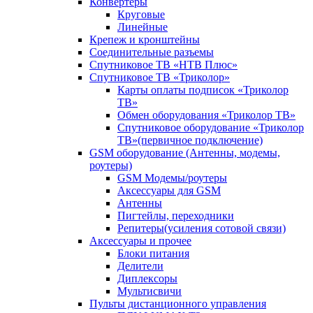
Конвертеры
Круговые
Линейные
Крепеж и кронштейны
Соединительные разъемы
Спутниковое ТВ «НТВ Плюс»
Спутниковое ТВ «Триколор»
Карты оплаты подписок «Триколор
ТВ»
Обмен оборудования «Триколор ТВ»
Спутниковое оборудование «Триколор
ТВ»(первичное подключение)
GSM оборудование (Антенны, модемы,
роутеры)
GSM Модемы/роутеры
Аксессуары для GSM
Антенны
Пигтейлы, переходники
Репитеры(усиления сотовой связи)
Аксессуары и прочее
Блоки питания
Делители
Диплексоры
Мультисвичи
Пульты дистанционного управления