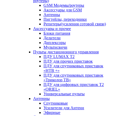
роутеры)
GSM Модемы/роутеры
Аксессуары для GSM
Антенны
Пигтейлы, переходники
Репитеры(усиления сотовой связи)
Аксессуары и прочее
Блоки питания
Делители
Диплексоры
Мультисвичи
Пульты дистанционного управления
ПДУ LUMAX Т2
ПДУ для прочих приставок
ПДУ для спутниковых приставок
«НТВ +»
ПДУ для спутниковых приставок
«Триколор ТВ»
ПДУ для цифровых приставок Т2
«ORIEL»
Универсальные пульты
Антенны
Спутниковые
Усилители для Антенн
Эфирные