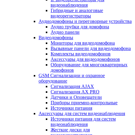
видеонаблюдения
Гибридные и аналоговые
видеорегистраторы
Аудиодомофоны и переговорные устройства
Аудио трубки для домофона
Аудио панели
Видеодомофоны
Мониторы для видеодомофона
Вызывные панели для видеодомофона
Комплекты видеодомофонов
Аксессуары для видеодомофонов
Оборудование для многоквартирных
домофонов
GSM Сигнализации и охранное
оборудование
Сигнализация AJAX
Сигнализация AX PRO
Датчики и Оповещатели
Приборы приемно-контрольные
Источники питания
Аксессуары для систем видеонаблюдения
Источники питания для систем
видеонаблюдения
Жесткие диски для