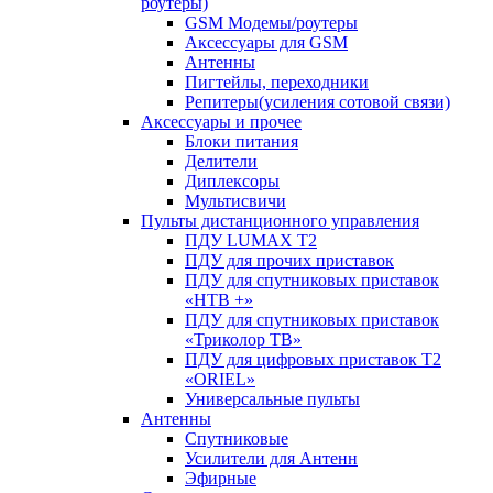
роутеры)
GSM Модемы/роутеры
Аксессуары для GSM
Антенны
Пигтейлы, переходники
Репитеры(усиления сотовой связи)
Аксессуары и прочее
Блоки питания
Делители
Диплексоры
Мультисвичи
Пульты дистанционного управления
ПДУ LUMAX Т2
ПДУ для прочих приставок
ПДУ для спутниковых приставок
«НТВ +»
ПДУ для спутниковых приставок
«Триколор ТВ»
ПДУ для цифровых приставок Т2
«ORIEL»
Универсальные пульты
Антенны
Спутниковые
Усилители для Антенн
Эфирные