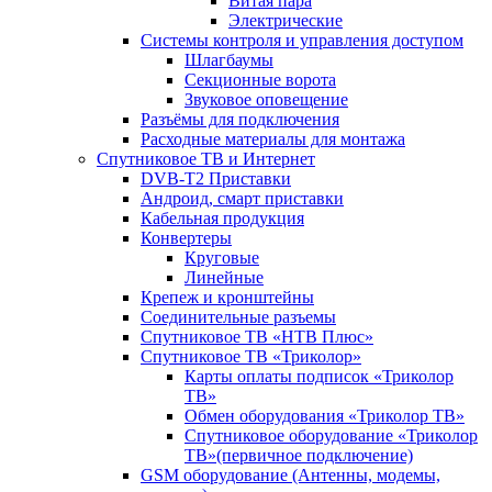
Витая пара
Электрические
Системы контроля и управления доступом
Шлагбаумы
Секционные ворота
Звуковое оповещение
Разъёмы для подключения
Расходные материалы для монтажа
Спутниковое ТВ и Интернет
DVB-Т2 Приставки
Андроид, смарт приставки
Кабельная продукция
Конвертеры
Круговые
Линейные
Крепеж и кронштейны
Соединительные разъемы
Спутниковое ТВ «НТВ Плюс»
Спутниковое ТВ «Триколор»
Карты оплаты подписок «Триколор
ТВ»
Обмен оборудования «Триколор ТВ»
Спутниковое оборудование «Триколор
ТВ»(первичное подключение)
GSM оборудование (Антенны, модемы,