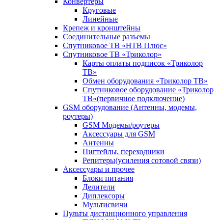
Конвертеры
Круговые
Линейные
Крепеж и кронштейны
Соединительные разъемы
Спутниковое ТВ «НТВ Плюс»
Спутниковое ТВ «Триколор»
Карты оплаты подписок «Триколор
ТВ»
Обмен оборудования «Триколор ТВ»
Спутниковое оборудование «Триколор
ТВ»(первичное подключение)
GSM оборудование (Антенны, модемы,
роутеры)
GSM Модемы/роутеры
Аксессуары для GSM
Антенны
Пигтейлы, переходники
Репитеры(усиления сотовой связи)
Аксессуары и прочее
Блоки питания
Делители
Диплексоры
Мультисвичи
Пульты дистанционного управления