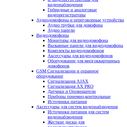
видеонаблюдения
Гибридные и аналоговые
видеорегистраторы
Аудиодомофоны и переговорные устройства
Аудио трубки для домофона
Аудио панели
Видеодомофоны
Мониторы для видеодомофона
Вызывные панели для видеодомофона
Комплекты видеодомофонов
Аксессуары для видеодомофонов
Оборудование для многоквартирных
домофонов
GSM Сигнализации и охранное
оборудование
Сигнализация AJAX
Сигнализация AX PRO
Датчики и Оповещатели
Приборы приемно-контрольные
Источники питания
Аксессуары для систем видеонаблюдения
Источники питания для систем
видеонаблюдения
Жесткие диски для