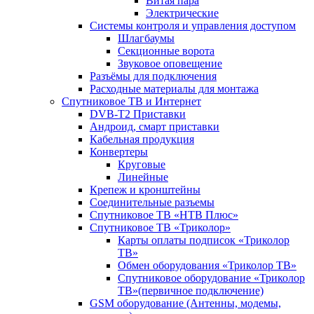
Витая пара
Электрические
Системы контроля и управления доступом
Шлагбаумы
Секционные ворота
Звуковое оповещение
Разъёмы для подключения
Расходные материалы для монтажа
Спутниковое ТВ и Интернет
DVB-Т2 Приставки
Андроид, смарт приставки
Кабельная продукция
Конвертеры
Круговые
Линейные
Крепеж и кронштейны
Соединительные разъемы
Спутниковое ТВ «НТВ Плюс»
Спутниковое ТВ «Триколор»
Карты оплаты подписок «Триколор
ТВ»
Обмен оборудования «Триколор ТВ»
Спутниковое оборудование «Триколор
ТВ»(первичное подключение)
GSM оборудование (Антенны, модемы,