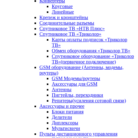
Конвертеры
Круговые
Линейные
Крепеж и кронштейны
Соединительные разъемы
Спутниковое ТВ «НТВ Плюс»
Спутниковое ТВ «Триколор»
Карты оплаты подписок «Триколор
ТВ»
Обмен оборудования «Триколор ТВ»
Спутниковое оборудование «Триколор
ТВ»(первичное подключение)
GSM оборудование (Антенны, модемы,
роутеры)
GSM Модемы/роутеры
Аксессуары для GSM
Антенны
Пигтейлы, переходники
Репитеры(усиления сотовой связи)
Аксессуары и прочее
Блоки питания
Делители
Диплексоры
Мультисвичи
Пульты дистанционного управления