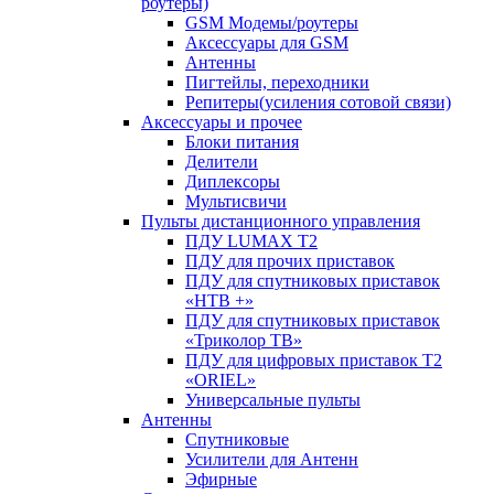
роутеры)
GSM Модемы/роутеры
Аксессуары для GSM
Антенны
Пигтейлы, переходники
Репитеры(усиления сотовой связи)
Аксессуары и прочее
Блоки питания
Делители
Диплексоры
Мультисвичи
Пульты дистанционного управления
ПДУ LUMAX Т2
ПДУ для прочих приставок
ПДУ для спутниковых приставок
«НТВ +»
ПДУ для спутниковых приставок
«Триколор ТВ»
ПДУ для цифровых приставок Т2
«ORIEL»
Универсальные пульты
Антенны
Спутниковые
Усилители для Антенн
Эфирные