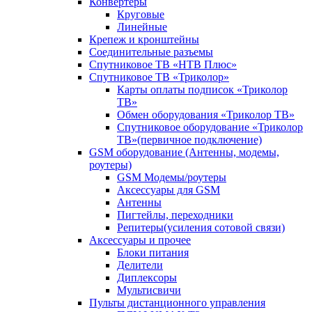
Конвертеры
Круговые
Линейные
Крепеж и кронштейны
Соединительные разъемы
Спутниковое ТВ «НТВ Плюс»
Спутниковое ТВ «Триколор»
Карты оплаты подписок «Триколор
ТВ»
Обмен оборудования «Триколор ТВ»
Спутниковое оборудование «Триколор
ТВ»(первичное подключение)
GSM оборудование (Антенны, модемы,
роутеры)
GSM Модемы/роутеры
Аксессуары для GSM
Антенны
Пигтейлы, переходники
Репитеры(усиления сотовой связи)
Аксессуары и прочее
Блоки питания
Делители
Диплексоры
Мультисвичи
Пульты дистанционного управления