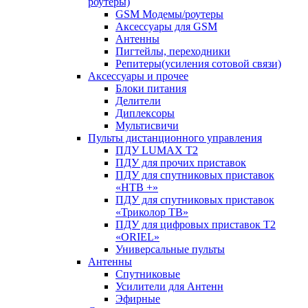
роутеры)
GSM Модемы/роутеры
Аксессуары для GSM
Антенны
Пигтейлы, переходники
Репитеры(усиления сотовой связи)
Аксессуары и прочее
Блоки питания
Делители
Диплексоры
Мультисвичи
Пульты дистанционного управления
ПДУ LUMAX Т2
ПДУ для прочих приставок
ПДУ для спутниковых приставок
«НТВ +»
ПДУ для спутниковых приставок
«Триколор ТВ»
ПДУ для цифровых приставок Т2
«ORIEL»
Универсальные пульты
Антенны
Спутниковые
Усилители для Антенн
Эфирные