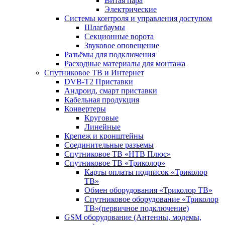
Витая пара
Электрические
Системы контроля и управления доступом
Шлагбаумы
Секционные ворота
Звуковое оповещение
Разъёмы для подключения
Расходные материалы для монтажа
Спутниковое ТВ и Интернет
DVB-Т2 Приставки
Андроид, смарт приставки
Кабельная продукция
Конвертеры
Круговые
Линейные
Крепеж и кронштейны
Соединительные разъемы
Спутниковое ТВ «НТВ Плюс»
Спутниковое ТВ «Триколор»
Карты оплаты подписок «Триколор
ТВ»
Обмен оборудования «Триколор ТВ»
Спутниковое оборудование «Триколор
ТВ»(первичное подключение)
GSM оборудование (Антенны, модемы,