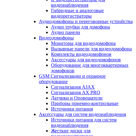
видеонаблюдения
Гибридные и аналоговые
видеорегистраторы
Аудиодомофоны и переговорные устройства
Аудио трубки для домофона
Аудио панели
Видеодомофоны
Мониторы для видеодомофона
Вызывные панели для видеодомофона
Комплекты видеодомофонов
Аксессуары для видеодомофонов
Оборудование для многоквартирных
домофонов
GSM Сигнализации и охранное
оборудование
Сигнализация AJAX
Сигнализация AX PRO
Датчики и Оповещатели
Приборы приемно-контрольные
Источники питания
Аксессуары для систем видеонаблюдения
Источники питания для систем
видеонаблюдения
Жесткие диски для