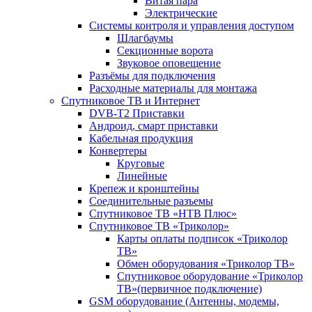
Витая пара
Электрические
Системы контроля и управления доступом
Шлагбаумы
Секционные ворота
Звуковое оповещение
Разъёмы для подключения
Расходные материалы для монтажа
Спутниковое ТВ и Интернет
DVB-Т2 Приставки
Андроид, смарт приставки
Кабельная продукция
Конвертеры
Круговые
Линейные
Крепеж и кронштейны
Соединительные разъемы
Спутниковое ТВ «НТВ Плюс»
Спутниковое ТВ «Триколор»
Карты оплаты подписок «Триколор
ТВ»
Обмен оборудования «Триколор ТВ»
Спутниковое оборудование «Триколор
ТВ»(первичное подключение)
GSM оборудование (Антенны, модемы,