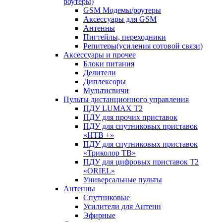
роутеры)
GSM Модемы/роутеры
Аксессуары для GSM
Антенны
Пигтейлы, переходники
Репитеры(усиления сотовой связи)
Аксессуары и прочее
Блоки питания
Делители
Диплексоры
Мультисвичи
Пульты дистанционного управления
ПДУ LUMAX Т2
ПДУ для прочих приставок
ПДУ для спутниковых приставок
«НТВ +»
ПДУ для спутниковых приставок
«Триколор ТВ»
ПДУ для цифровых приставок Т2
«ORIEL»
Универсальные пульты
Антенны
Спутниковые
Усилители для Антенн
Эфирные