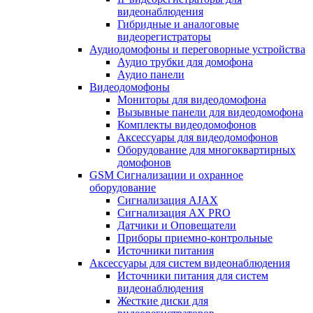
видеонаблюдения
Гибридные и аналоговые
видеорегистраторы
Аудиодомофоны и переговорные устройства
Аудио трубки для домофона
Аудио панели
Видеодомофоны
Мониторы для видеодомофона
Вызывные панели для видеодомофона
Комплекты видеодомофонов
Аксессуары для видеодомофонов
Оборудование для многоквартирных
домофонов
GSM Сигнализации и охранное
оборудование
Сигнализация AJAX
Сигнализация AX PRO
Датчики и Оповещатели
Приборы приемно-контрольные
Источники питания
Аксессуары для систем видеонаблюдения
Источники питания для систем
видеонаблюдения
Жесткие диски для