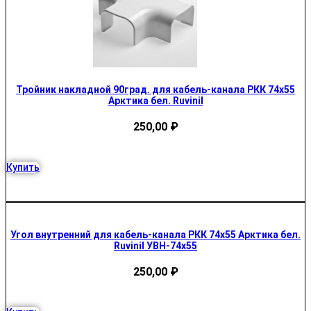
Тройник накладной 90град. для кабель-канала РКК 74х55
Арктика бел. Ruvinil
250,00
₽
Купить
Угол внутренний для кабель-канала РКК 74х55 Арктика бел.
Ruvinil УВН-74х55
250,00
₽