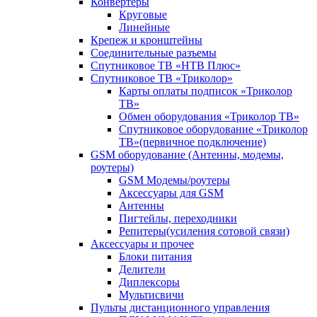
Конвертеры
Круговые
Линейные
Крепеж и кронштейны
Соединительные разъемы
Спутниковое ТВ «НТВ Плюс»
Спутниковое ТВ «Триколор»
Карты оплаты подписок «Триколор
ТВ»
Обмен оборудования «Триколор ТВ»
Спутниковое оборудование «Триколор
ТВ»(первичное подключение)
GSM оборудование (Антенны, модемы,
роутеры)
GSM Модемы/роутеры
Аксессуары для GSM
Антенны
Пигтейлы, переходники
Репитеры(усиления сотовой связи)
Аксессуары и прочее
Блоки питания
Делители
Диплексоры
Мультисвичи
Пульты дистанционного управления