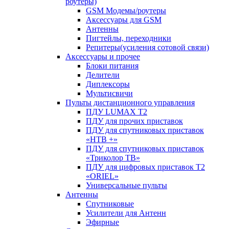
роутеры)
GSM Модемы/роутеры
Аксессуары для GSM
Антенны
Пигтейлы, переходники
Репитеры(усиления сотовой связи)
Аксессуары и прочее
Блоки питания
Делители
Диплексоры
Мультисвичи
Пульты дистанционного управления
ПДУ LUMAX Т2
ПДУ для прочих приставок
ПДУ для спутниковых приставок
«НТВ +»
ПДУ для спутниковых приставок
«Триколор ТВ»
ПДУ для цифровых приставок Т2
«ORIEL»
Универсальные пульты
Антенны
Спутниковые
Усилители для Антенн
Эфирные