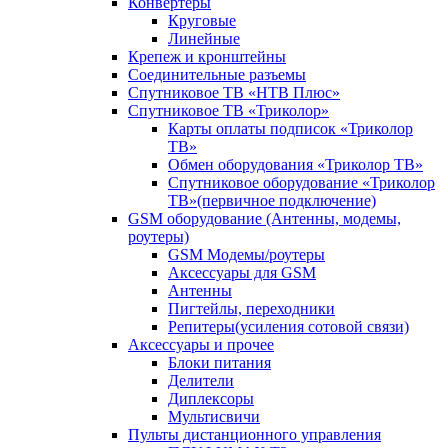
Конвертеры
Круговые
Линейные
Крепеж и кронштейны
Соединительные разъемы
Спутниковое ТВ «НТВ Плюс»
Спутниковое ТВ «Триколор»
Карты оплаты подписок «Триколор
ТВ»
Обмен оборудования «Триколор ТВ»
Спутниковое оборудование «Триколор
ТВ»(первичное подключение)
GSM оборудование (Антенны, модемы,
роутеры)
GSM Модемы/роутеры
Аксессуары для GSM
Антенны
Пигтейлы, переходники
Репитеры(усиления сотовой связи)
Аксессуары и прочее
Блоки питания
Делители
Диплексоры
Мультисвичи
Пульты дистанционного управления