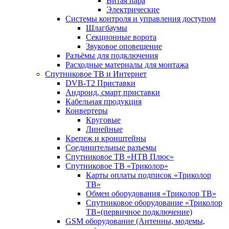
Витая пара
Электрические
Системы контроля и управления доступом
Шлагбаумы
Секционные ворота
Звуковое оповещение
Разъёмы для подключения
Расходные материалы для монтажа
Спутниковое ТВ и Интернет
DVB-Т2 Приставки
Андроид, смарт приставки
Кабельная продукция
Конвертеры
Круговые
Линейные
Крепеж и кронштейны
Соединительные разъемы
Спутниковое ТВ «НТВ Плюс»
Спутниковое ТВ «Триколор»
Карты оплаты подписок «Триколор
ТВ»
Обмен оборудования «Триколор ТВ»
Спутниковое оборудование «Триколор
ТВ»(первичное подключение)
GSM оборудование (Антенны, модемы,