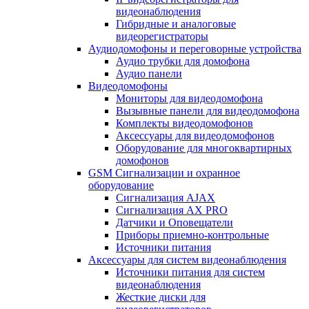
видеонаблюдения
Гибридные и аналоговые
видеорегистраторы
Аудиодомофоны и переговорные устройства
Аудио трубки для домофона
Аудио панели
Видеодомофоны
Мониторы для видеодомофона
Вызывные панели для видеодомофона
Комплекты видеодомофонов
Аксессуары для видеодомофонов
Оборудование для многоквартирных
домофонов
GSM Сигнализации и охранное
оборудование
Сигнализация AJAX
Сигнализация AX PRO
Датчики и Оповещатели
Приборы приемно-контрольные
Источники питания
Аксессуары для систем видеонаблюдения
Источники питания для систем
видеонаблюдения
Жесткие диски для