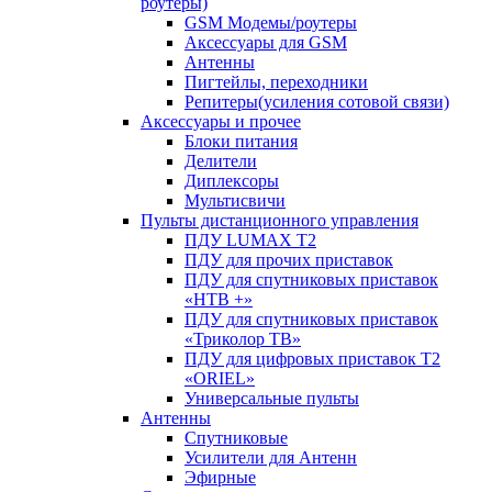
роутеры)
GSM Модемы/роутеры
Аксессуары для GSM
Антенны
Пигтейлы, переходники
Репитеры(усиления сотовой связи)
Аксессуары и прочее
Блоки питания
Делители
Диплексоры
Мультисвичи
Пульты дистанционного управления
ПДУ LUMAX Т2
ПДУ для прочих приставок
ПДУ для спутниковых приставок
«НТВ +»
ПДУ для спутниковых приставок
«Триколор ТВ»
ПДУ для цифровых приставок Т2
«ORIEL»
Универсальные пульты
Антенны
Спутниковые
Усилители для Антенн
Эфирные