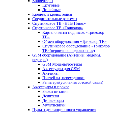
Конвертеры
Круговые
Линейные
Крепеж и кронштейны
Соединительные разъемы
Спутниковое ТВ «НТВ Плюс»
Спутниковое ТВ «Триколор»
Карты оплаты подписок «Триколор
ТВ»
Обмен оборудования «Триколор ТВ»
Спутниковое оборудование «Триколор
ТВ»(первичное подключение)
GSM оборудование (Антенны, модемы,
роутеры)
GSM Модемы/роутеры
Аксессуары для GSM
Антенны
Пигтейлы, переходники
Репитеры(усиления сотовой связи)
Аксессуары и прочее
Блоки питания
Делители
Диплексоры
Мультисвичи
Пульты дистанционного управления