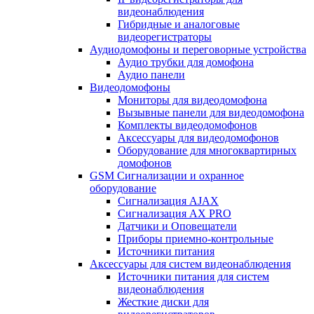
видеонаблюдения
Гибридные и аналоговые
видеорегистраторы
Аудиодомофоны и переговорные устройства
Аудио трубки для домофона
Аудио панели
Видеодомофоны
Мониторы для видеодомофона
Вызывные панели для видеодомофона
Комплекты видеодомофонов
Аксессуары для видеодомофонов
Оборудование для многоквартирных
домофонов
GSM Сигнализации и охранное
оборудование
Сигнализация AJAX
Сигнализация AX PRO
Датчики и Оповещатели
Приборы приемно-контрольные
Источники питания
Аксессуары для систем видеонаблюдения
Источники питания для систем
видеонаблюдения
Жесткие диски для