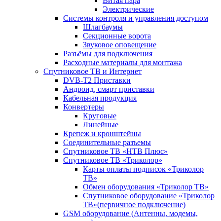
Витая пара
Электрические
Системы контроля и управления доступом
Шлагбаумы
Секционные ворота
Звуковое оповещение
Разъёмы для подключения
Расходные материалы для монтажа
Спутниковое ТВ и Интернет
DVB-Т2 Приставки
Андроид, смарт приставки
Кабельная продукция
Конвертеры
Круговые
Линейные
Крепеж и кронштейны
Соединительные разъемы
Спутниковое ТВ «НТВ Плюс»
Спутниковое ТВ «Триколор»
Карты оплаты подписок «Триколор
ТВ»
Обмен оборудования «Триколор ТВ»
Спутниковое оборудование «Триколор
ТВ»(первичное подключение)
GSM оборудование (Антенны, модемы,