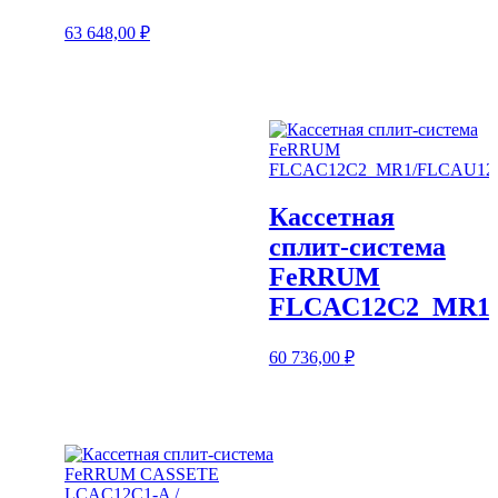
63 648,00
₽
Кассетная
сплит-система
FeRRUM
FLCAC12C2_MR1
60 736,00
₽