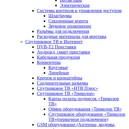
Витая пара
Электрические
Системы контроля и управления доступом
Шлагбаумы
Секционные ворота
Звуковое оповещение
Разъёмы для подключения
Расходные материалы для монтажа
Спутниковое ТВ и Интернет
DVB-Т2 Приставки
Андроид, смарт приставки
Кабельная продукция
Конвертеры
Круговые
Линейные
Крепеж и кронштейны
Соединительные разъемы
Спутниковое ТВ «НТВ Плюс»
Спутниковое ТВ «Триколор»
Карты оплаты подписок «Триколор
ТВ»
Обмен оборудования «Триколор ТВ»
Спутниковое оборудование «Триколор
ТВ»(первичное подключение)
GSM оборудование (Антенны, модемы,