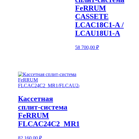
FeRRUM
CASSETE
LCAC18C1-A /
LCAU18U1-A
58 700,00
₽
Кассетная
сплит-система
FeRRUM
FLCAC24C2_MR1/FLCAU24U2_MR
82 160,00
₽