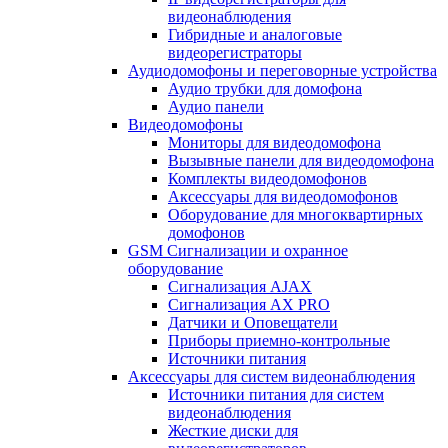
видеонаблюдения
Гибридные и аналоговые
видеорегистраторы
Аудиодомофоны и переговорные устройства
Аудио трубки для домофона
Аудио панели
Видеодомофоны
Мониторы для видеодомофона
Вызывные панели для видеодомофона
Комплекты видеодомофонов
Аксессуары для видеодомофонов
Оборудование для многоквартирных
домофонов
GSM Сигнализации и охранное
оборудование
Сигнализация AJAX
Сигнализация AX PRO
Датчики и Оповещатели
Приборы приемно-контрольные
Источники питания
Аксессуары для систем видеонаблюдения
Источники питания для систем
видеонаблюдения
Жесткие диски для