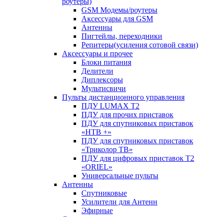
роутеры)
GSM Модемы/роутеры
Аксессуары для GSM
Антенны
Пигтейлы, переходники
Репитеры(усиления сотовой связи)
Аксессуары и прочее
Блоки питания
Делители
Диплексоры
Мультисвичи
Пульты дистанционного управления
ПДУ LUMAX Т2
ПДУ для прочих приставок
ПДУ для спутниковых приставок
«НТВ +»
ПДУ для спутниковых приставок
«Триколор ТВ»
ПДУ для цифровых приставок Т2
«ORIEL»
Универсальные пульты
Антенны
Спутниковые
Усилители для Антенн
Эфирные