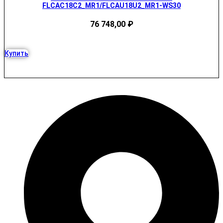
FLCAC18C2_MR1/FLCAU18U2_MR1-WS30
76 748,00
₽
Купить