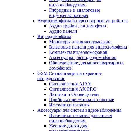
видеонаблюдения
Гибридные и аналоговые
видеорегистраторы
Аудиодомофоны и переговорные устройства
Аудио трубки для домофона
Аудио панели
Видеодомофоны
Мониторы для видеодомофона
Вызывные панели для видеодомофона
Комплекты видеодомофонов
Аксессуары для видеодомофонов
Оборудование для многоквартирных
домофонов
GSM Сигнализации и охранное
оборудование
Сигнализация AJAX
Сигнализация AX PRO
Датчики и Оповещатели
Приборы приемно-контрольные
Источники питания
Аксессуары для систем видеонаблюдения
Источники питания для систем
видеонаблюдения
Жесткие диски для