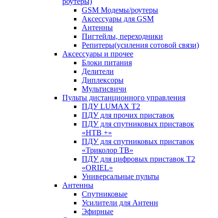
роутеры)
GSM Модемы/роутеры
Аксессуары для GSM
Антенны
Пигтейлы, переходники
Репитеры(усиления сотовой связи)
Аксессуары и прочее
Блоки питания
Делители
Диплексоры
Мультисвичи
Пульты дистанционного управления
ПДУ LUMAX Т2
ПДУ для прочих приставок
ПДУ для спутниковых приставок
«НТВ +»
ПДУ для спутниковых приставок
«Триколор ТВ»
ПДУ для цифровых приставок Т2
«ORIEL»
Универсальные пульты
Антенны
Спутниковые
Усилители для Антенн
Эфирные