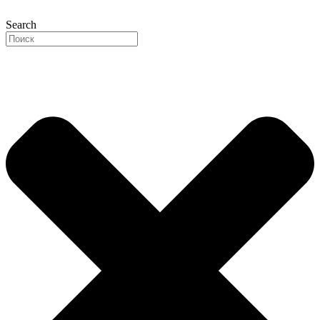
Перейти
к
Search
содержимому