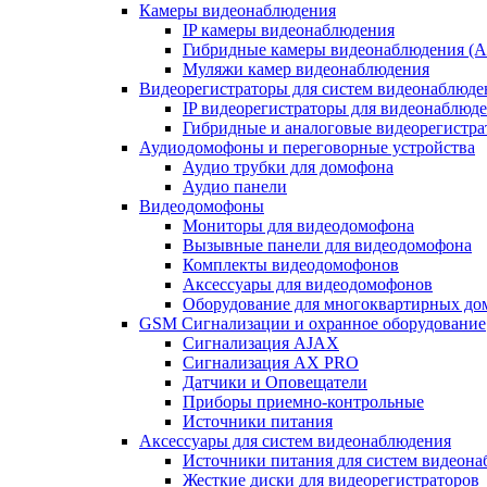
Камеры видеонаблюдения
IP камеры видеонаблюдения
Гибридные камеры видеонаблюдения (
Муляжи камер видеонаблюдения
Видеорегистраторы для систем видеонаблюде
IP видеорегистраторы для видеонаблюд
Гибридные и аналоговые видеорегистр
Аудиодомофоны и переговорные устройства
Аудио трубки для домофона
Аудио панели
Видеодомофоны
Мониторы для видеодомофона
Вызывные панели для видеодомофона
Комплекты видеодомофонов
Аксессуары для видеодомофонов
Оборудование для многоквартирных до
GSM Сигнализации и охранное оборудование
Сигнализация AJAX
Сигнализация AX PRO
Датчики и Оповещатели
Приборы приемно-контрольные
Источники питания
Аксессуары для систем видеонаблюдения
Источники питания для систем видеон
Жесткие диски для видеорегистраторов