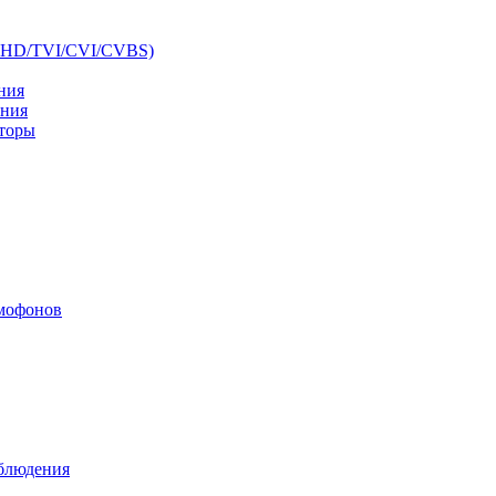
AHD/TVI/CVI/CVBS)
ния
ения
аторы
мофонов
аблюдения