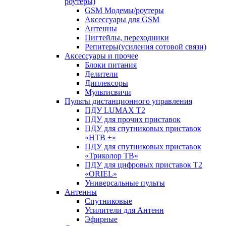
роутеры)
GSM Модемы/роутеры
Аксессуары для GSM
Антенны
Пигтейлы, переходники
Репитеры(усиления сотовой связи)
Аксессуары и прочее
Блоки питания
Делители
Диплексоры
Мультисвичи
Пульты дистанционного управления
ПДУ LUMAX Т2
ПДУ для прочих приставок
ПДУ для спутниковых приставок
«НТВ +»
ПДУ для спутниковых приставок
«Триколор ТВ»
ПДУ для цифровых приставок Т2
«ORIEL»
Универсальные пульты
Антенны
Спутниковые
Усилители для Антенн
Эфирные