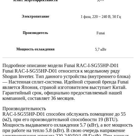
A++
Электропитание
1 фаза, 220 ~ 240 В, 50 Гц
Производитель
Funai
Мощность охлаждения
5,7 кВт
Подробное описание модели Funai RAC-I-SG55HP-D01
Funai RAC-I-SG55HP-D01 относится к модельному ряду
Shogun Inverter. Тип данного устройства (внутреннего блока)
— Настенная сплит-система. Идейной страной бренда Funai
является Япония, страной изготовителем выступает Китай.
Гарантийный срок, официально предоставляемый нашей
компанией, составляет 36 месяцев.
Производительность
RAC-I-SG55HP-D01 способен обслужить помещение до 55
(м2), при его производительной способности 19 (BTU).
Мощность выдаваемого охлаждения 5.7 (кВт), а вот мощность
при работе на тепло 5.8 (кВт). В свою очередь напряжение
электропитания агрегата 220-240/50/1 (В/Гц/Ф). При данных