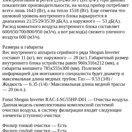
показателях производительности, на холод прибор потребляет
всего лишь 1643 (Вт), а на тепло 1518 (Вт). Еще отметим что
шумовой уровень внутреннего блока варьируется в
диапазонах 21/25/29/35/39 дБ(А), а наружного — 53 дБ(А).
Расход комнатного воздуха внутреннего блока составляет
600/650/700/800/950 (м3/ч), а вот расход(а) свежего уличного
воздуха 600 (м3/ч).
Размеры и габариты
Вес внутреннего аппарата серийного ряда Shogun Inverter
составит 11 (кг), вес наружного — 28 (кг). Габаритный размер
внутреннего блока устройства равен 960x316x212 (мм), а
габариты внешнего 785x555x300 (мм). Полезной
информацией для монтажного специалиста будет диаметр и
максимальная длина медных трубок: Газ — 9.53 (3/8) /
Жидкость — 6.35 (1/4) / Максимальная длина медной трассы
— 20 (м.п.).
Funai Shogun Inverter RAC-I-SG55HP-D01 — Очистка воздуха.
Данная модель скомплектована комплексной системой
очистки воздуха, в систему фильтрации входят следующие
элементы (ступени) очистки:
Фильтр тонкой очистки — Есть
Фильтр грубой очистки — Есть