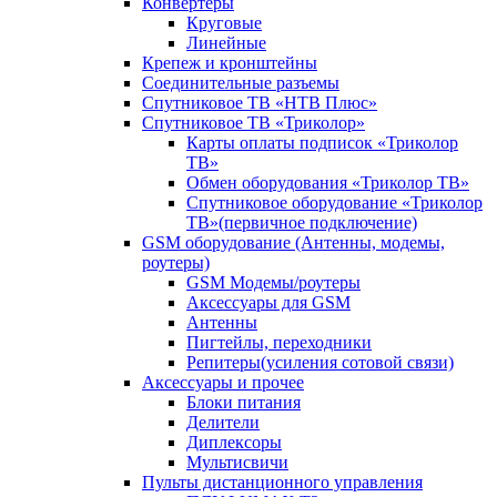
Конвертеры
Круговые
Линейные
Крепеж и кронштейны
Соединительные разъемы
Спутниковое ТВ «НТВ Плюс»
Спутниковое ТВ «Триколор»
Карты оплаты подписок «Триколор
ТВ»
Обмен оборудования «Триколор ТВ»
Спутниковое оборудование «Триколор
ТВ»(первичное подключение)
GSM оборудование (Антенны, модемы,
роутеры)
GSM Модемы/роутеры
Аксессуары для GSM
Антенны
Пигтейлы, переходники
Репитеры(усиления сотовой связи)
Аксессуары и прочее
Блоки питания
Делители
Диплексоры
Мультисвичи
Пульты дистанционного управления