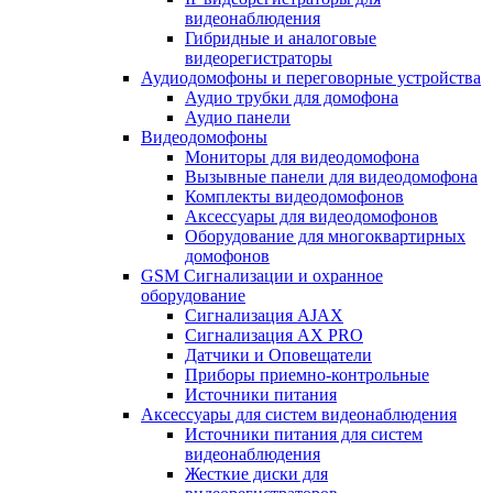
видеонаблюдения
Гибридные и аналоговые
видеорегистраторы
Аудиодомофоны и переговорные устройства
Аудио трубки для домофона
Аудио панели
Видеодомофоны
Мониторы для видеодомофона
Вызывные панели для видеодомофона
Комплекты видеодомофонов
Аксессуары для видеодомофонов
Оборудование для многоквартирных
домофонов
GSM Сигнализации и охранное
оборудование
Сигнализация AJAX
Сигнализация AX PRO
Датчики и Оповещатели
Приборы приемно-контрольные
Источники питания
Аксессуары для систем видеонаблюдения
Источники питания для систем
видеонаблюдения
Жесткие диски для