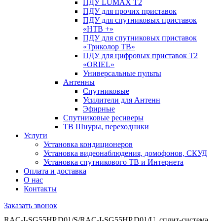
ПДУ LUMAX Т2
ПДУ для прочих приставок
ПДУ для спутниковых приставок
«НТВ +»
ПДУ для спутниковых приставок
«Триколор ТВ»
ПДУ для цифровых приставок Т2
«ORIEL»
Универсальные пульты
Антенны
Спутниковые
Усилители для Антенн
Эфирные
Спутниковые ресиверы
ТВ Шнуры, переходники
Услуги
Установка кондиционеров
Установка видеонаблюдения, домофонов, СКУД
Установка спутникового ТВ и Интернета
Оплата и доставка
О нас
Контакты
Заказать звонок
RAC-I-SG55HP.D01/S/RAC-I-SG55HP.D01/U, сплит-система