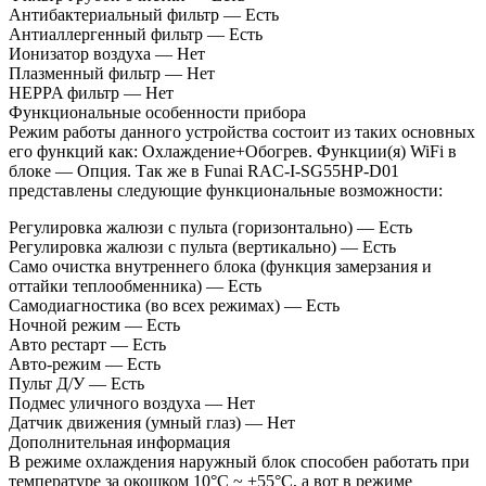
Антибактериальный фильтр — Есть
Антиаллергенный фильтр — Есть
Ионизатор воздуха — Нет
Плазменный фильтр — Нет
HEPPA фильтр — Нет
Функциональные особенности прибора
Режим работы данного устройства состоит из таких основных
его функций как: Охлаждение+Обогрев. Функции(я) WiFi в
блоке — Опция. Так же в Funai RAC-I-SG55HP-D01
представлены следующие функциональные возможности:
Регулировка жалюзи с пульта (горизонтально) — Есть
Регулировка жалюзи с пульта (вертикально) — Есть
Само очистка внутреннего блока (функция замерзания и
оттайки теплообменника) — Есть
Самодиагностика (во всех режимах) — Есть
Ночной режим — Есть
Авто рестарт — Есть
Авто-режим — Есть
Пульт Д/У — Есть
Подмес уличного воздуха — Нет
Датчик движения (умный глаз) — Нет
Дополнительная информация
В режиме охлаждения наружный блок способен работать при
температуре за окошком 10°С ~ +55°С, а вот в режиме