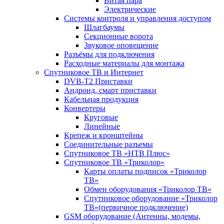
Витая пара
Электрические
Системы контроля и управления доступом
Шлагбаумы
Секционные ворота
Звуковое оповещение
Разъёмы для подключения
Расходные материалы для монтажа
Спутниковое ТВ и Интернет
DVB-Т2 Приставки
Андроид, смарт приставки
Кабельная продукция
Конвертеры
Круговые
Линейные
Крепеж и кронштейны
Соединительные разъемы
Спутниковое ТВ «НТВ Плюс»
Спутниковое ТВ «Триколор»
Карты оплаты подписок «Триколор
ТВ»
Обмен оборудования «Триколор ТВ»
Спутниковое оборудование «Триколор
ТВ»(первичное подключение)
GSM оборудование (Антенны, модемы,