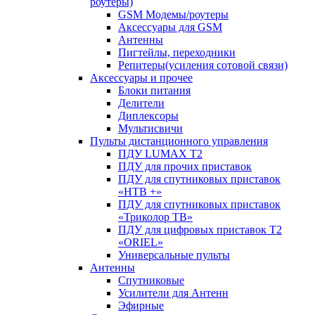
роутеры)
GSM Модемы/роутеры
Аксессуары для GSM
Антенны
Пигтейлы, переходники
Репитеры(усиления сотовой связи)
Аксессуары и прочее
Блоки питания
Делители
Диплексоры
Мультисвичи
Пульты дистанционного управления
ПДУ LUMAX Т2
ПДУ для прочих приставок
ПДУ для спутниковых приставок
«НТВ +»
ПДУ для спутниковых приставок
«Триколор ТВ»
ПДУ для цифровых приставок Т2
«ORIEL»
Универсальные пульты
Антенны
Спутниковые
Усилители для Антенн
Эфирные