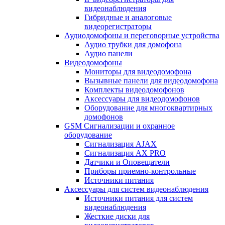
видеонаблюдения
Гибридные и аналоговые
видеорегистраторы
Аудиодомофоны и переговорные устройства
Аудио трубки для домофона
Аудио панели
Видеодомофоны
Мониторы для видеодомофона
Вызывные панели для видеодомофона
Комплекты видеодомофонов
Аксессуары для видеодомофонов
Оборудование для многоквартирных
домофонов
GSM Сигнализации и охранное
оборудование
Сигнализация AJAX
Сигнализация AX PRO
Датчики и Оповещатели
Приборы приемно-контрольные
Источники питания
Аксессуары для систем видеонаблюдения
Источники питания для систем
видеонаблюдения
Жесткие диски для