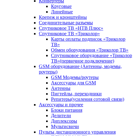
Конвертеры
Круговые
Линейные
Крепеж и кронштейны
Соединительные разъемы
Спутниковое ТВ «НТВ Плюс»
Спутниковое ТВ «Триколор»
Карты оплаты подписок «Триколор
ТВ»
Обмен оборудования «Триколор ТВ»
Спутниковое оборудование «Триколор
ТВ»(первичное подключение)
GSM оборудование (Антенны, модемы,
роутеры)
GSM Модемы/роутеры
Аксессуары для GSM
Антенны
Пигтейлы, переходники
Репитеры(усиления сотовой связи)
Аксессуары и прочее
Блоки питания
Делители
Диплексоры
Мультисвичи
Пульты дистанционного управления