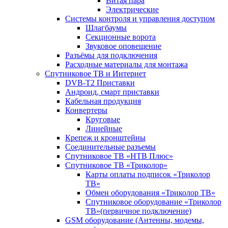
Витая пара
Электрические
Системы контроля и управления доступом
Шлагбаумы
Секционные ворота
Звуковое оповещение
Разъёмы для подключения
Расходные материалы для монтажа
Спутниковое ТВ и Интернет
DVB-Т2 Приставки
Андроид, смарт приставки
Кабельная продукция
Конвертеры
Круговые
Линейные
Крепеж и кронштейны
Соединительные разъемы
Спутниковое ТВ «НТВ Плюс»
Спутниковое ТВ «Триколор»
Карты оплаты подписок «Триколор
ТВ»
Обмен оборудования «Триколор ТВ»
Спутниковое оборудование «Триколор
ТВ»(первичное подключение)
GSM оборудование (Антенны, модемы,