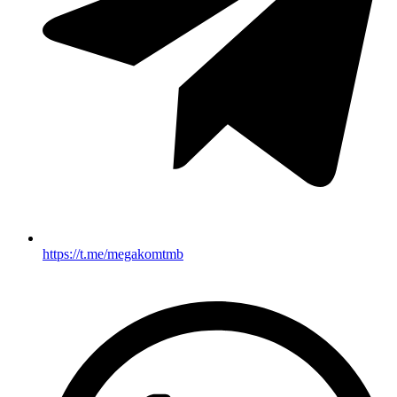
https://t.me/megakomtmb