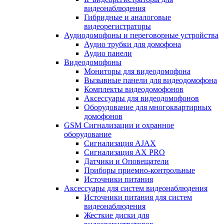
видеонаблюдения
Гибридные и аналоговые
видеорегистраторы
Аудиодомофоны и переговорные устройства
Аудио трубки для домофона
Аудио панели
Видеодомофоны
Мониторы для видеодомофона
Вызывные панели для видеодомофона
Комплекты видеодомофонов
Аксессуары для видеодомофонов
Оборудование для многоквартирных
домофонов
GSM Сигнализации и охранное
оборудование
Сигнализация AJAX
Сигнализация AX PRO
Датчики и Оповещатели
Приборы приемно-контрольные
Источники питания
Аксессуары для систем видеонаблюдения
Источники питания для систем
видеонаблюдения
Жесткие диски для