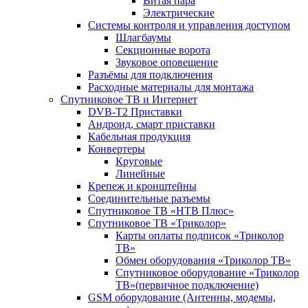
Витая пара
Электрические
Системы контроля и управления доступом
Шлагбаумы
Секционные ворота
Звуковое оповещение
Разъёмы для подключения
Расходные материалы для монтажа
Спутниковое ТВ и Интернет
DVB-Т2 Приставки
Андроид, смарт приставки
Кабельная продукция
Конвертеры
Круговые
Линейные
Крепеж и кронштейны
Соединительные разъемы
Спутниковое ТВ «НТВ Плюс»
Спутниковое ТВ «Триколор»
Карты оплаты подписок «Триколор
ТВ»
Обмен оборудования «Триколор ТВ»
Спутниковое оборудование «Триколор
ТВ»(первичное подключение)
GSM оборудование (Антенны, модемы,