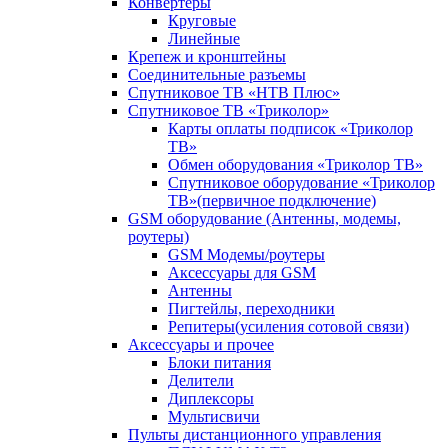
Конвертеры
Круговые
Линейные
Крепеж и кронштейны
Соединительные разъемы
Спутниковое ТВ «НТВ Плюс»
Спутниковое ТВ «Триколор»
Карты оплаты подписок «Триколор
ТВ»
Обмен оборудования «Триколор ТВ»
Спутниковое оборудование «Триколор
ТВ»(первичное подключение)
GSM оборудование (Антенны, модемы,
роутеры)
GSM Модемы/роутеры
Аксессуары для GSM
Антенны
Пигтейлы, переходники
Репитеры(усиления сотовой связи)
Аксессуары и прочее
Блоки питания
Делители
Диплексоры
Мультисвичи
Пульты дистанционного управления