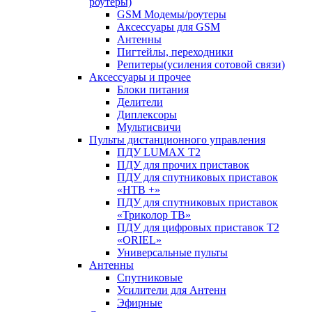
роутеры)
GSM Модемы/роутеры
Аксессуары для GSM
Антенны
Пигтейлы, переходники
Репитеры(усиления сотовой связи)
Аксессуары и прочее
Блоки питания
Делители
Диплексоры
Мультисвичи
Пульты дистанционного управления
ПДУ LUMAX Т2
ПДУ для прочих приставок
ПДУ для спутниковых приставок
«НТВ +»
ПДУ для спутниковых приставок
«Триколор ТВ»
ПДУ для цифровых приставок Т2
«ORIEL»
Универсальные пульты
Антенны
Спутниковые
Усилители для Антенн
Эфирные