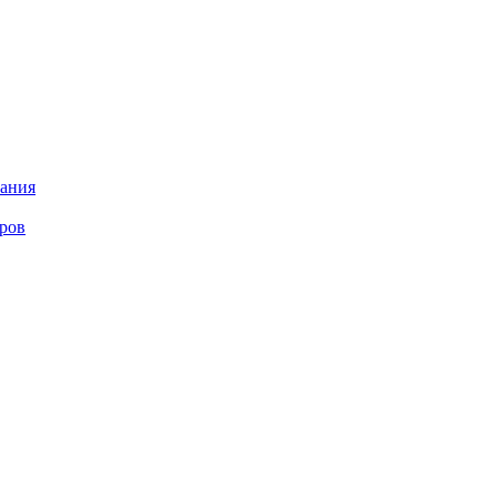
ания
еров