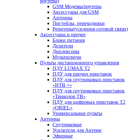
роутеры)
GSM Модемы/роутеры
Аксессуары для GSM
Антенны
Пигтейлы, переходники
Репитеры(усиления сотовой связи)
Аксессуары и прочее
Блоки питания
Делители
Диплексоры
Мультисвичи
Пульты дистанционного управления
ПДУ LUMAX Т2
ПДУ для прочих приставок
ПДУ для спутниковых приставок
«НТВ +»
ПДУ для спутниковых приставок
«Триколор ТВ»
ПДУ для цифровых приставок Т2
«ORIEL»
Универсальные пульты
Антенны
Спутниковые
Усилители для Антенн
Эфирные