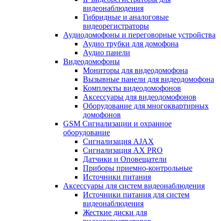
видеонаблюдения
Гибридные и аналоговые
видеорегистраторы
Аудиодомофоны и переговорные устройства
Аудио трубки для домофона
Аудио панели
Видеодомофоны
Мониторы для видеодомофона
Вызывные панели для видеодомофона
Комплекты видеодомофонов
Аксессуары для видеодомофонов
Оборудование для многоквартирных
домофонов
GSM Сигнализации и охранное
оборудование
Сигнализация AJAX
Сигнализация AX PRO
Датчики и Оповещатели
Приборы приемно-контрольные
Источники питания
Аксессуары для систем видеонаблюдения
Источники питания для систем
видеонаблюдения
Жесткие диски для