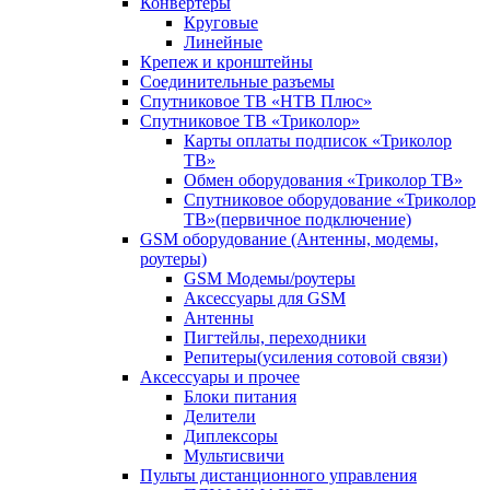
Конвертеры
Круговые
Линейные
Крепеж и кронштейны
Соединительные разъемы
Спутниковое ТВ «НТВ Плюс»
Спутниковое ТВ «Триколор»
Карты оплаты подписок «Триколор
ТВ»
Обмен оборудования «Триколор ТВ»
Спутниковое оборудование «Триколор
ТВ»(первичное подключение)
GSM оборудование (Антенны, модемы,
роутеры)
GSM Модемы/роутеры
Аксессуары для GSM
Антенны
Пигтейлы, переходники
Репитеры(усиления сотовой связи)
Аксессуары и прочее
Блоки питания
Делители
Диплексоры
Мультисвичи
Пульты дистанционного управления