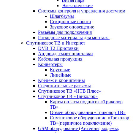
Витая пара
Электрические
Системы контроля и управления доступом
Шлагбаумы
Секционные ворота
Звуковое оповещение
Разъёмы для подключения
Расходные материалы для монтажа
Спутниковое ТВ и Интернет
DVB-Т2 Приставки
Андроид, смарт приставки
Кабельная продукция
Конвертеры
Круговые
Линейные
Крепеж и кронштейны
Соединительные разъемы
Спутниковое ТВ «НТВ Плюс»
Спутниковое ТВ «Триколор»
Карты оплаты подписок «Триколор
ТВ»
Обмен оборудования «Триколор ТВ»
Спутниковое оборудование «Триколор
ТВ»(первичное подключение)
GSM оборудование (Антенны, модемы,