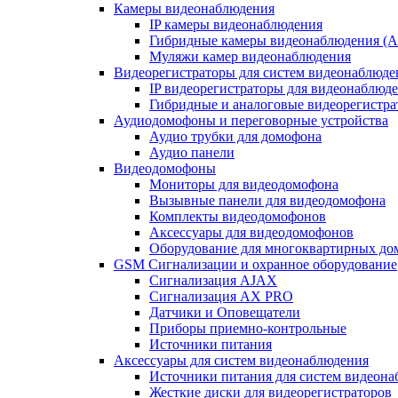
Камеры видеонаблюдения
IP камеры видеонаблюдения
Гибридные камеры видеонаблюдения (
Муляжи камер видеонаблюдения
Видеорегистраторы для систем видеонаблюде
IP видеорегистраторы для видеонаблюд
Гибридные и аналоговые видеорегистр
Аудиодомофоны и переговорные устройства
Аудио трубки для домофона
Аудио панели
Видеодомофоны
Мониторы для видеодомофона
Вызывные панели для видеодомофона
Комплекты видеодомофонов
Аксессуары для видеодомофонов
Оборудование для многоквартирных до
GSM Сигнализации и охранное оборудование
Сигнализация AJAX
Сигнализация AX PRO
Датчики и Оповещатели
Приборы приемно-контрольные
Источники питания
Аксессуары для систем видеонаблюдения
Источники питания для систем видеон
Жесткие диски для видеорегистраторов