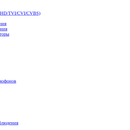
AHD/TVI/CVI/CVBS)
ния
ения
аторы
мофонов
аблюдения