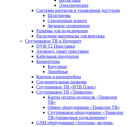
Витая пара
Электрические
Системы контроля и управления доступом
Шлагбаумы
Секционные ворота
Звуковое оповещение
Разъёмы для подключения
Расходные материалы для монтажа
Спутниковое ТВ и Интернет
DVB-Т2 Приставки
Андроид, смарт приставки
Кабельная продукция
Конвертеры
Круговые
Линейные
Крепеж и кронштейны
Соединительные разъемы
Спутниковое ТВ «НТВ Плюс»
Спутниковое ТВ «Триколор»
Карты оплаты подписок «Триколор
ТВ»
Обмен оборудования «Триколор ТВ»
Спутниковое оборудование «Триколор
ТВ»(первичное подключение)
GSM оборудование (Антенны, модемы,