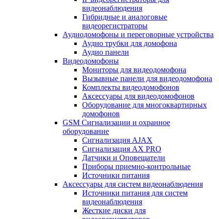
видеонаблюдения
Гибридные и аналоговые
видеорегистраторы
Аудиодомофоны и переговорные устройства
Аудио трубки для домофона
Аудио панели
Видеодомофоны
Мониторы для видеодомофона
Вызывные панели для видеодомофона
Комплекты видеодомофонов
Аксессуары для видеодомофонов
Оборудование для многоквартирных
домофонов
GSM Сигнализации и охранное
оборудование
Сигнализация AJAX
Сигнализация AX PRO
Датчики и Оповещатели
Приборы приемно-контрольные
Источники питания
Аксессуары для систем видеонаблюдения
Источники питания для систем
видеонаблюдения
Жесткие диски для