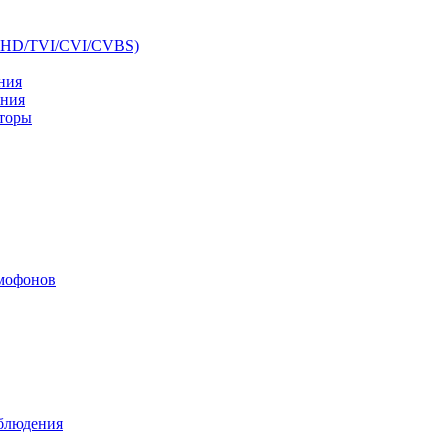
AHD/TVI/CVI/CVBS)
ния
ения
аторы
мофонов
аблюдения