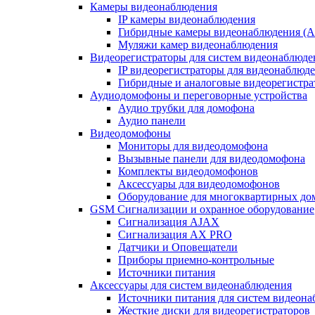
Камеры видеонаблюдения
IP камеры видеонаблюдения
Гибридные камеры видеонаблюдения (
Муляжи камер видеонаблюдения
Видеорегистраторы для систем видеонаблюде
IP видеорегистраторы для видеонаблюд
Гибридные и аналоговые видеорегистр
Аудиодомофоны и переговорные устройства
Аудио трубки для домофона
Аудио панели
Видеодомофоны
Мониторы для видеодомофона
Вызывные панели для видеодомофона
Комплекты видеодомофонов
Аксессуары для видеодомофонов
Оборудование для многоквартирных до
GSM Сигнализации и охранное оборудование
Сигнализация AJAX
Сигнализация AX PRO
Датчики и Оповещатели
Приборы приемно-контрольные
Источники питания
Аксессуары для систем видеонаблюдения
Источники питания для систем видеон
Жесткие диски для видеорегистраторов