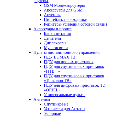
роутеры)
GSM Модемы/роутеры
Аксессуары для GSM
Антенны
Пигтейлы, переходники
Репитеры(усиления сотовой связи)
Аксессуары и прочее
Блоки питания
Делители
Диплексоры
Мультисвичи
Пульты дистанционного управления
ПДУ LUMAX Т2
ПДУ для прочих приставок
ПДУ для спутниковых приставок
«НТВ +»
ПДУ для спутниковых приставок
«Триколор ТВ»
ПДУ для цифровых приставок Т2
«ORIEL»
Универсальные пульты
Антенны
Спутниковые
Усилители для Антенн
Эфирные