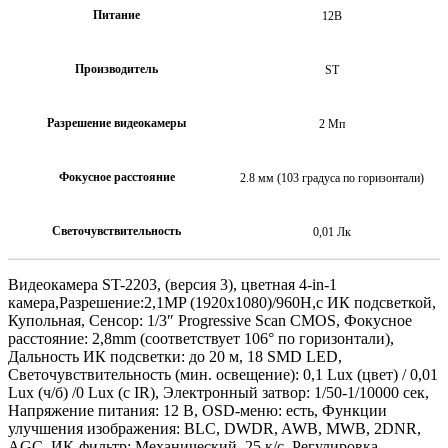
Питание
12В
Производитель
ST
Разрешение видеокамеры
2 Мп
Фокусное расстояние
2.8 мм (103 градуса по горизонтали)
Светочувствительность
0,01 Лк
Видеокамера ST-2203, (версия 3), цветная 4-in-1
камера,Разрешение:2,1MP (1920х1080)/960H,с ИК подсветкой,
Купольная, Сенсор: 1/3″ Progressive Scan CMOS, Фокусное
расстояние: 2,8mm (соответствует 106° по горизонтали),
Дальность ИК подсветки: до 20 м, 18 SMD LED,
Светочувствительность (мин. освещение): 0,1 Lux (цвет) / 0,01
Lux (ч/б) /0 Lux (с IR), Электронный затвор: 1/50-1/10000 сек,
Напряжение питания: 12 В, OSD-меню: есть, Функции
улучшения изображения: BLC, DWDR, AWB, MWB, 2DNR,
AGC, ИК-фильтр: Механический, 25 к/с, Регулировка