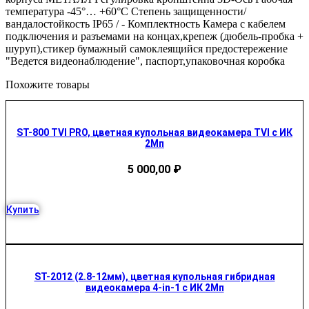
температура -45°… +60°С Степень защищенности/
вандалостойкость IP65 / - Комплектность Камера с кабелем
подключения и разъемами на концах,крепеж (дюбель-пробка +
шуруп),cтикер бумажный самоклеящийся предостережение
"Ведется видеонаблюдение", паспорт,упаковочная коробка
Похожите товары
ST-800 TVI PRO, цветная купольная видеокамера TVI с ИК
2Мп
5 000,00
₽
Купить
ST-2012 (2.8-12мм), цветная купольная гибридная
видеокамера 4-in-1 с ИК 2Мп