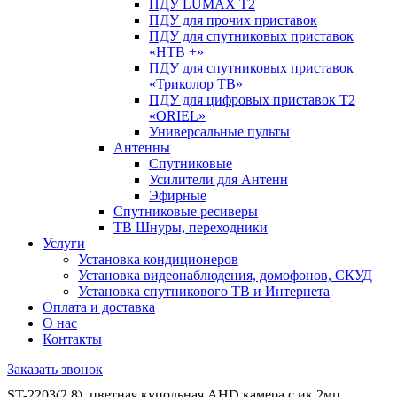
ПДУ LUMAX Т2
ПДУ для прочих приставок
ПДУ для спутниковых приставок
«НТВ +»
ПДУ для спутниковых приставок
«Триколор ТВ»
ПДУ для цифровых приставок Т2
«ORIEL»
Универсальные пульты
Антенны
Спутниковые
Усилители для Антенн
Эфирные
Спутниковые ресиверы
ТВ Шнуры, переходники
Услуги
Установка кондиционеров
Установка видеонаблюдения, домофонов, СКУД
Установка спутникового ТВ и Интернета
Оплата и доставка
О нас
Контакты
Заказать звонок
ST-2203(2,8), цветная купольная AHD камера с ик 2мп