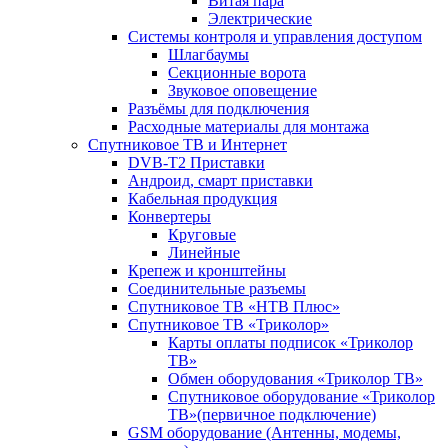
Витая пара
Электрические
Системы контроля и управления доступом
Шлагбаумы
Секционные ворота
Звуковое оповещение
Разъёмы для подключения
Расходные материалы для монтажа
Спутниковое ТВ и Интернет
DVB-Т2 Приставки
Андроид, смарт приставки
Кабельная продукция
Конвертеры
Круговые
Линейные
Крепеж и кронштейны
Соединительные разъемы
Спутниковое ТВ «НТВ Плюс»
Спутниковое ТВ «Триколор»
Карты оплаты подписок «Триколор
ТВ»
Обмен оборудования «Триколор ТВ»
Спутниковое оборудование «Триколор
ТВ»(первичное подключение)
GSM оборудование (Антенны, модемы,