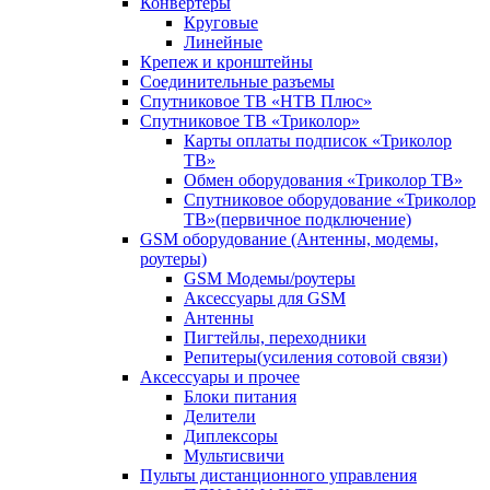
Конвертеры
Круговые
Линейные
Крепеж и кронштейны
Соединительные разъемы
Спутниковое ТВ «НТВ Плюс»
Спутниковое ТВ «Триколор»
Карты оплаты подписок «Триколор
ТВ»
Обмен оборудования «Триколор ТВ»
Спутниковое оборудование «Триколор
ТВ»(первичное подключение)
GSM оборудование (Антенны, модемы,
роутеры)
GSM Модемы/роутеры
Аксессуары для GSM
Антенны
Пигтейлы, переходники
Репитеры(усиления сотовой связи)
Аксессуары и прочее
Блоки питания
Делители
Диплексоры
Мультисвичи
Пульты дистанционного управления