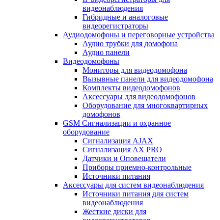
видеонаблюдения
Гибридные и аналоговые
видеорегистраторы
Аудиодомофоны и переговорные устройства
Аудио трубки для домофона
Аудио панели
Видеодомофоны
Мониторы для видеодомофона
Вызывные панели для видеодомофона
Комплекты видеодомофонов
Аксессуары для видеодомофонов
Оборудование для многоквартирных
домофонов
GSM Сигнализации и охранное
оборудование
Сигнализация AJAX
Сигнализация AX PRO
Датчики и Оповещатели
Приборы приемно-контрольные
Источники питания
Аксессуары для систем видеонаблюдения
Источники питания для систем
видеонаблюдения
Жесткие диски для