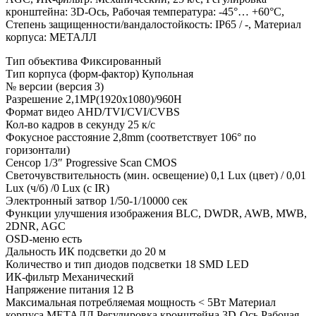
кронштейна: 3D-Ось, Рабочая температура: -45°… +60°С,
Степень защищенности/вандалостойкость: IP65 / -, Материал
корпуса: МЕТАЛЛ
Тип объектива Фиксированный
Тип корпуса (форм-фактор) Купольная
№ версии (версия 3)
Разрешение 2,1MP(1920х1080)/960H
Формат видео AHD/TVI/CVI/CVBS
Кол-во кадров в секунду 25 к/с
Фокусное расстояние 2,8mm (соответствует 106° по
горизонтали)
Сенсор 1/3″ Progressive Scan CMOS
Светочувствительность (мин. освещение) 0,1 Lux (цвет) / 0,01
Lux (ч/б) /0 Lux (с IR)
Электронный затвор 1/50-1/10000 сек
Функции улучшения изображения BLC, DWDR, AWB, MWB,
2DNR, AGC
OSD-меню есть
Дальность ИК подсветки до 20 м
Количество и тип диодов подсветки 18 SMD LED
ИК-фильтр Механический
Напряжение питания 12 В
Максимальная потребляемая мощность < 5Вт Материал
корпуса МЕТАЛЛ Регулировка кронштейна 3D-Ось Рабочая