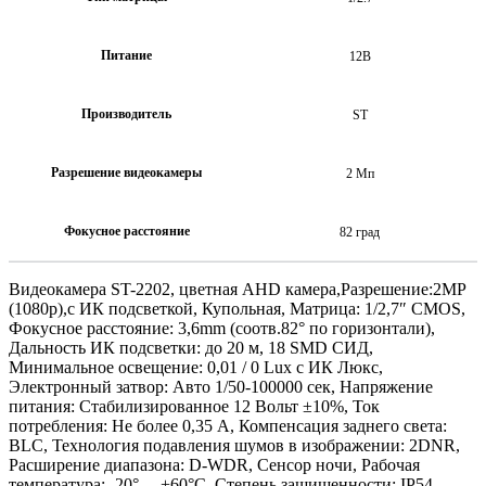
Питание
12В
Производитель
ST
Разрешение видеокамеры
2 Мп
Фокусное расстояние
82 град
Видеокамера ST-2202, цветная AHD камера,Разрешение:2MP
(1080p),с ИК подсветкой, Купольная, Матрица: 1/2,7″ CMOS,
Фокусное расстояние: 3,6mm (соотв.82° по горизонтали),
Дальность ИК подсветки: до 20 м, 18 SMD СИД,
Минимальное освещение: 0,01 / 0 Lux с ИК Люкс,
Электронный затвор: Авто 1/50-100000 сек, Напряжение
питания: Стабилизированное 12 Вольт ±10%, Ток
потребления: Не более 0,35 А, Компенсация заднего света:
BLC, Технология подавления шумов в изображении: 2DNR,
Расширение диапазона: D-WDR, Сенсор ночи, Рабочая
температура: -20°… +60°С, Степень защищенности: IP54,