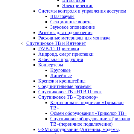
Витая пара
Электрические
Системы контроля и управления доступом
Шлагбаумы
Секционные ворота
Звуковое оповещение
Разъёмы для подключения
Расходные материалы для монтажа
Спутниковое ТВ и Интернет
DVB-Т2 Приставки
Андроид, смарт приставки
Кабельная продукция
Конвертеры
Круговые
Линейные
Крепеж и кронштейны
Соединительные разъемы
Спутниковое ТВ «НТВ Плюс»
Спутниковое ТВ «Триколор»
Карты оплаты подписок «Триколор
ТВ»
Обмен оборудования «Триколор ТВ»
Спутниковое оборудование «Триколор
ТВ»(первичное подключение)
GSM оборудование (Антенны, модемы,