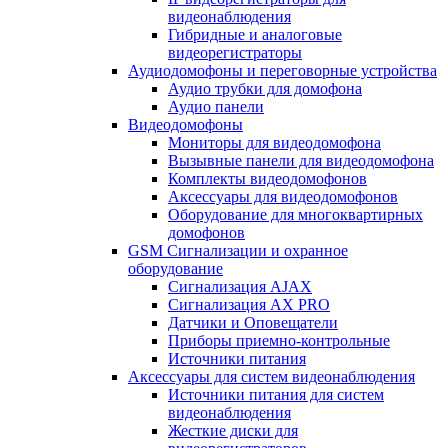
видеонаблюдения
Гибридные и аналоговые
видеорегистраторы
Аудиодомофоны и переговорные устройства
Аудио трубки для домофона
Аудио панели
Видеодомофоны
Мониторы для видеодомофона
Вызывные панели для видеодомофона
Комплекты видеодомофонов
Аксессуары для видеодомофонов
Оборудование для многоквартирных
домофонов
GSM Сигнализации и охранное
оборудование
Сигнализация AJAX
Сигнализация AX PRO
Датчики и Оповещатели
Приборы приемно-контрольные
Источники питания
Аксессуары для систем видеонаблюдения
Источники питания для систем
видеонаблюдения
Жесткие диски для