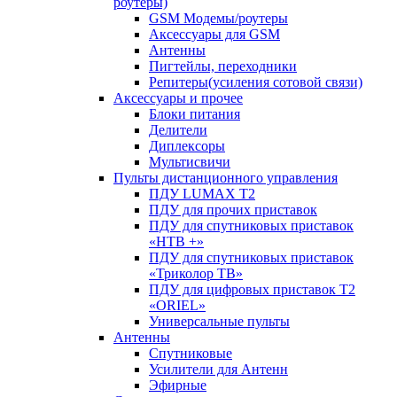
роутеры)
GSM Модемы/роутеры
Аксессуары для GSM
Антенны
Пигтейлы, переходники
Репитеры(усиления сотовой связи)
Аксессуары и прочее
Блоки питания
Делители
Диплексоры
Мультисвичи
Пульты дистанционного управления
ПДУ LUMAX Т2
ПДУ для прочих приставок
ПДУ для спутниковых приставок
«НТВ +»
ПДУ для спутниковых приставок
«Триколор ТВ»
ПДУ для цифровых приставок Т2
«ORIEL»
Универсальные пульты
Антенны
Спутниковые
Усилители для Антенн
Эфирные