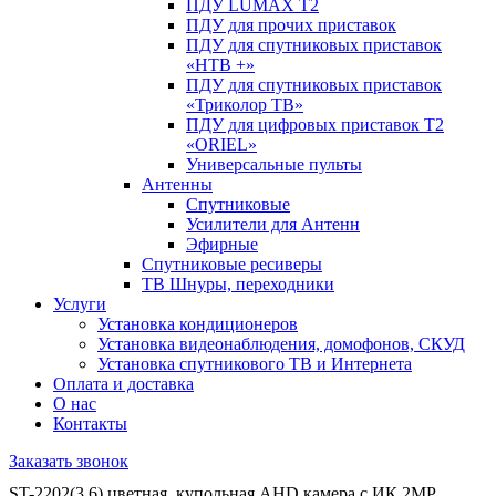
ПДУ LUMAX Т2
ПДУ для прочих приставок
ПДУ для спутниковых приставок
«НТВ +»
ПДУ для спутниковых приставок
«Триколор ТВ»
ПДУ для цифровых приставок Т2
«ORIEL»
Универсальные пульты
Антенны
Спутниковые
Усилители для Антенн
Эфирные
Спутниковые ресиверы
ТВ Шнуры, переходники
Услуги
Установка кондиционеров
Установка видеонаблюдения, домофонов, СКУД
Установка спутникового ТВ и Интернета
Оплата и доставка
О нас
Контакты
Заказать звонок
ST-2202(3,6) цветная, купольная AHD камера с ИК 2MP