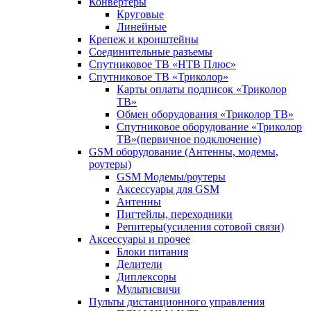
Конвертеры
Круговые
Линейные
Крепеж и кронштейны
Соединительные разъемы
Спутниковое ТВ «НТВ Плюс»
Спутниковое ТВ «Триколор»
Карты оплаты подписок «Триколор
ТВ»
Обмен оборудования «Триколор ТВ»
Спутниковое оборудование «Триколор
ТВ»(первичное подключение)
GSM оборудование (Антенны, модемы,
роутеры)
GSM Модемы/роутеры
Аксессуары для GSM
Антенны
Пигтейлы, переходники
Репитеры(усиления сотовой связи)
Аксессуары и прочее
Блоки питания
Делители
Диплексоры
Мультисвичи
Пульты дистанционного управления