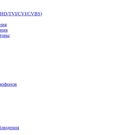
AHD/TVI/CVI/CVBS)
ния
ения
аторы
мофонов
аблюдения