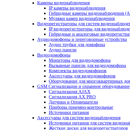
Камеры видеонаблюдения
IP камеры видеонаблюдения
Гибридные камеры видеонаблюдения (
Муляжи камер видеонаблюдения
Видеорегистраторы для систем видеонаблюде
IP видеорегистраторы для видеонаблюд
Гибридные и аналоговые видеорегистр
Аудиодомофоны и переговорные устройства
Аудио трубки для домофона
Аудио панели
Видеодомофоны
Мониторы для видеодомофона
Вызывные панели для видеодомофона
Комплекты видеодомофонов
Аксессуары для видеодомофонов
Оборудование для многоквартирных до
GSM Сигнализации и охранное оборудование
Сигнализация AJAX
Сигнализация AX PRO
Датчики и Оповещатели
Приборы приемно-контрольные
Источники питания
Аксессуары для систем видеонаблюдения
Источники питания для систем видеон
Жесткие диски для видеорегистраторов