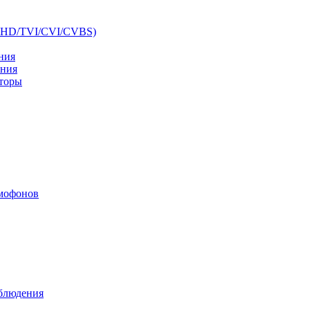
AHD/TVI/CVI/CVBS)
ния
ения
аторы
мофонов
аблюдения