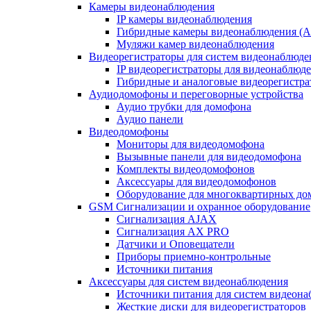
Камеры видеонаблюдения
IP камеры видеонаблюдения
Гибридные камеры видеонаблюдения (
Муляжи камер видеонаблюдения
Видеорегистраторы для систем видеонаблюде
IP видеорегистраторы для видеонаблюд
Гибридные и аналоговые видеорегистр
Аудиодомофоны и переговорные устройства
Аудио трубки для домофона
Аудио панели
Видеодомофоны
Мониторы для видеодомофона
Вызывные панели для видеодомофона
Комплекты видеодомофонов
Аксессуары для видеодомофонов
Оборудование для многоквартирных до
GSM Сигнализации и охранное оборудование
Сигнализация AJAX
Сигнализация AX PRO
Датчики и Оповещатели
Приборы приемно-контрольные
Источники питания
Аксессуары для систем видеонаблюдения
Источники питания для систем видеон
Жесткие диски для видеорегистраторов