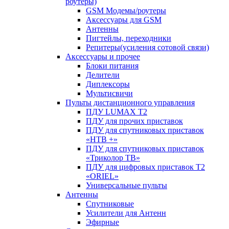
роутеры)
GSM Модемы/роутеры
Аксессуары для GSM
Антенны
Пигтейлы, переходники
Репитеры(усиления сотовой связи)
Аксессуары и прочее
Блоки питания
Делители
Диплексоры
Мультисвичи
Пульты дистанционного управления
ПДУ LUMAX Т2
ПДУ для прочих приставок
ПДУ для спутниковых приставок
«НТВ +»
ПДУ для спутниковых приставок
«Триколор ТВ»
ПДУ для цифровых приставок Т2
«ORIEL»
Универсальные пульты
Антенны
Спутниковые
Усилители для Антенн
Эфирные