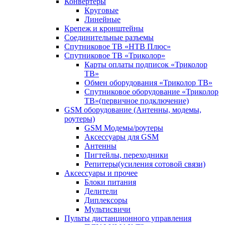
Конвертеры
Круговые
Линейные
Крепеж и кронштейны
Соединительные разъемы
Спутниковое ТВ «НТВ Плюс»
Спутниковое ТВ «Триколор»
Карты оплаты подписок «Триколор
ТВ»
Обмен оборудования «Триколор ТВ»
Спутниковое оборудование «Триколор
ТВ»(первичное подключение)
GSM оборудование (Антенны, модемы,
роутеры)
GSM Модемы/роутеры
Аксессуары для GSM
Антенны
Пигтейлы, переходники
Репитеры(усиления сотовой связи)
Аксессуары и прочее
Блоки питания
Делители
Диплексоры
Мультисвичи
Пульты дистанционного управления