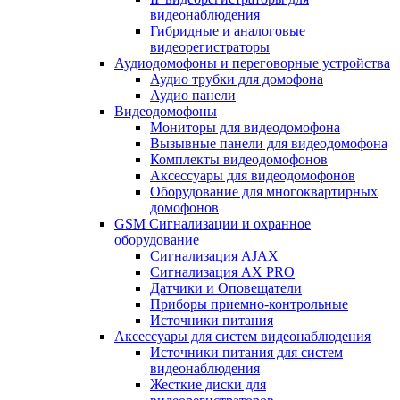
видеонаблюдения
Гибридные и аналоговые
видеорегистраторы
Аудиодомофоны и переговорные устройства
Аудио трубки для домофона
Аудио панели
Видеодомофоны
Мониторы для видеодомофона
Вызывные панели для видеодомофона
Комплекты видеодомофонов
Аксессуары для видеодомофонов
Оборудование для многоквартирных
домофонов
GSM Сигнализации и охранное
оборудование
Сигнализация AJAX
Сигнализация AX PRO
Датчики и Оповещатели
Приборы приемно-контрольные
Источники питания
Аксессуары для систем видеонаблюдения
Источники питания для систем
видеонаблюдения
Жесткие диски для