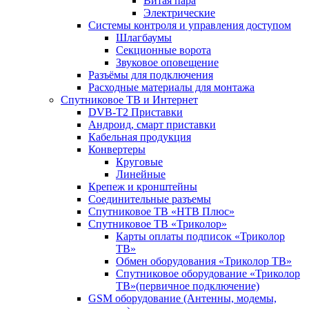
Витая пара
Электрические
Системы контроля и управления доступом
Шлагбаумы
Секционные ворота
Звуковое оповещение
Разъёмы для подключения
Расходные материалы для монтажа
Спутниковое ТВ и Интернет
DVB-Т2 Приставки
Андроид, смарт приставки
Кабельная продукция
Конвертеры
Круговые
Линейные
Крепеж и кронштейны
Соединительные разъемы
Спутниковое ТВ «НТВ Плюс»
Спутниковое ТВ «Триколор»
Карты оплаты подписок «Триколор
ТВ»
Обмен оборудования «Триколор ТВ»
Спутниковое оборудование «Триколор
ТВ»(первичное подключение)
GSM оборудование (Антенны, модемы,