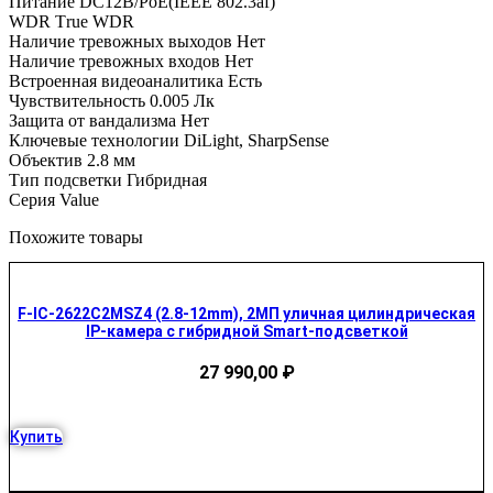
Питание DC12В/PoE(IEEE 802.3af)
WDR Тrue WDR
Наличие тревожных выходов Нет
Наличие тревожных входов Нет
Встроенная видеоаналитика Есть
Чувствительность 0.005 Лк
Защита от вандализма Нет
Ключевые технологии DiLight, SharpSense
Объектив 2.8 мм
Тип подсветки Гибридная
Серия Value
Похожите товары
F-IC-2622C2MSZ4 (2.8-12mm), 2МП уличная цилиндрическая
IP-камера с гибридной Smart-подсветкой
27 990,00
₽
Купить