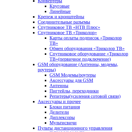
Конвертеры
Круговые
Линейные
Крепеж и кронштейны
Соединительные разъемы
Спутниковое ТВ «НТВ Плюс»
Спутниковое ТВ «Триколор»
Карты оплаты подписок «Триколор
ТВ»
Обмен оборудования «Триколор ТВ»
Спутниковое оборудование «Триколор
ТВ»(первичное подключение)
GSM оборудование (Антенны, модемы,
роутеры)
GSM Модемы/роутеры
Аксессуары для GSM
Антенны
Пигтейлы, переходники
Репитеры(усиления сотовой связи)
Аксессуары и прочее
Блоки питания
Делители
Диплексоры
Мультисвичи
Пульты дистанционного управления