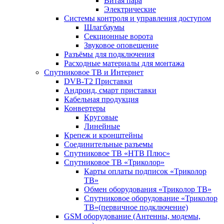
Витая пара
Электрические
Системы контроля и управления доступом
Шлагбаумы
Секционные ворота
Звуковое оповещение
Разъёмы для подключения
Расходные материалы для монтажа
Спутниковое ТВ и Интернет
DVB-Т2 Приставки
Андроид, смарт приставки
Кабельная продукция
Конвертеры
Круговые
Линейные
Крепеж и кронштейны
Соединительные разъемы
Спутниковое ТВ «НТВ Плюс»
Спутниковое ТВ «Триколор»
Карты оплаты подписок «Триколор
ТВ»
Обмен оборудования «Триколор ТВ»
Спутниковое оборудование «Триколор
ТВ»(первичное подключение)
GSM оборудование (Антенны, модемы,