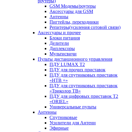
роутеры)
GSM Модемы/роутеры
Аксессуары для GSM
Антенны
Пигтейлы, переходники
Репитеры(усиления сотовой связи)
Аксессуары и прочее
Блоки питания
Делители
Диплексоры
Мультисвичи
Пульты дистанционного управления
ПДУ LUMAX Т2
ПДУ для прочих приставок
ПДУ для спутниковых приставок
«НТВ +»
ПДУ для спутниковых приставок
«Триколор ТВ»
ПДУ для цифровых приставок Т2
«ORIEL»
Универсальные пульты
Антенны
Спутниковые
Усилители для Антенн
Эфирные