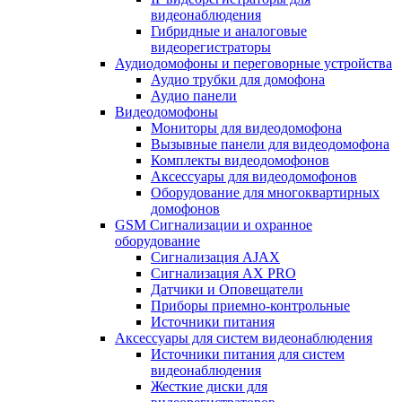
видеонаблюдения
Гибридные и аналоговые
видеорегистраторы
Аудиодомофоны и переговорные устройства
Аудио трубки для домофона
Аудио панели
Видеодомофоны
Мониторы для видеодомофона
Вызывные панели для видеодомофона
Комплекты видеодомофонов
Аксессуары для видеодомофонов
Оборудование для многоквартирных
домофонов
GSM Сигнализации и охранное
оборудование
Сигнализация AJAX
Сигнализация AX PRO
Датчики и Оповещатели
Приборы приемно-контрольные
Источники питания
Аксессуары для систем видеонаблюдения
Источники питания для систем
видеонаблюдения
Жесткие диски для