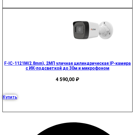
F-IC-1121M(2.8mm), 2МП уличная цилиндрическая IP-камера
с ИК-подсветкой до 30м и микрофоном
4 590,00
₽
Купить