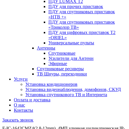
ПДУ LUMAX Т2
ПДУ для прочих приставок
ПДУ для спутниковых приставок
«НТВ +»
ПДУ для спутниковых приставок
«Триколор ТВ»
ПДУ для цифровых приставок Т2
«ORIEL»
Универсальные пульты
Антенны
Спутниковые
Усилители для Антенн
Эфирные
Спутниковые ресиверы
ТВ Шнуры, переходники
Услуги
Установка кондиционеров
Установка видеонаблюдения, домофонов, СКУД
Установка спутникового ТВ и Интернета
Оплата и доставка
О нас
Контакты
Заказать звонок
F-IC-1642CMZ4(2.8-12mm), 4МП уличная цилиндрическая IP-