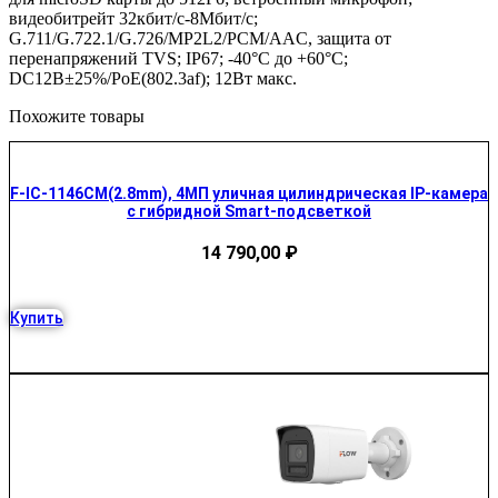
видеобитрейт 32кбит/с-8Мбит/с;
G.711/G.722.1/G.726/MP2L2/PCM/AAC, защита от
перенапряжений TVS; IP67; -40°C до +60°C;
DC12В±25%/PoE(802.3af); 12Вт макс.
Похожите товары
F-IC-1146CM(2.8mm), 4МП уличная цилиндрическая IP-камера
с гибридной Smart-подсветкой
14 790,00
₽
Купить