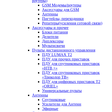
роутеры)
GSM Модемы/роутеры
Аксессуары для GSM
Антенны
Пигтейлы, переходники
Репитеры(усиления сотовой связи)
Аксессуары и прочее
Блоки питания
Делители
Диплексоры
Мультисвичи
Пульты дистанционного управления
ПДУ LUMAX Т2
ПДУ для прочих приставок
ПДУ для спутниковых приставок
«НТВ +»
ПДУ для спутниковых приставок
«Триколор ТВ»
ПДУ для цифровых приставок Т2
«ORIEL»
Универсальные пульты
Антенны
Спутниковые
Усилители для Антенн
Эфирные