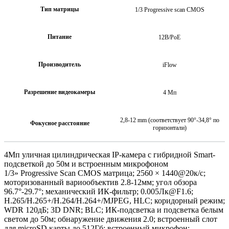
Тип матрицы
1/3 Progressive scan CMOS
Питание
12В/PoE
Производитель
iFlow
Разрешение видеокамеры
4 Мп
2,8-12 mm (соответствует 90°-34,8° по
Фокусное расстояние
горизонтали)
4Мп уличная цилиндрическая IP-камера с гибридной Smart-
подсветкой до 50м и встроенным микрофоном
1/3» Progressive Scan CMOS матрица; 2560 × 1440@20к/с;
моторизованный вариообъектив 2.8-12мм; угол обзора
96.7°-29.7°; механический ИК-фильтр; 0.005Лк@F1.6;
H.265/H.265+/H.264/H.264+/MJPEG, HLC; коридорный режим;
WDR 120дБ; 3D DNR; BLC; ИК-подсветка и подсветка белым
светом до 50м; обнаружение движения 2.0; встроенный слот
для microSD карты до 512Гб; встроенный микрофон;