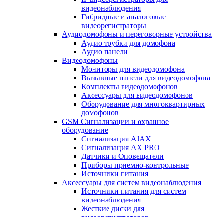
видеонаблюдения
Гибридные и аналоговые
видеорегистраторы
Аудиодомофоны и переговорные устройства
Аудио трубки для домофона
Аудио панели
Видеодомофоны
Мониторы для видеодомофона
Вызывные панели для видеодомофона
Комплекты видеодомофонов
Аксессуары для видеодомофонов
Оборудование для многоквартирных
домофонов
GSM Сигнализации и охранное
оборудование
Сигнализация AJAX
Сигнализация AX PRO
Датчики и Оповещатели
Приборы приемно-контрольные
Источники питания
Аксессуары для систем видеонаблюдения
Источники питания для систем
видеонаблюдения
Жесткие диски для