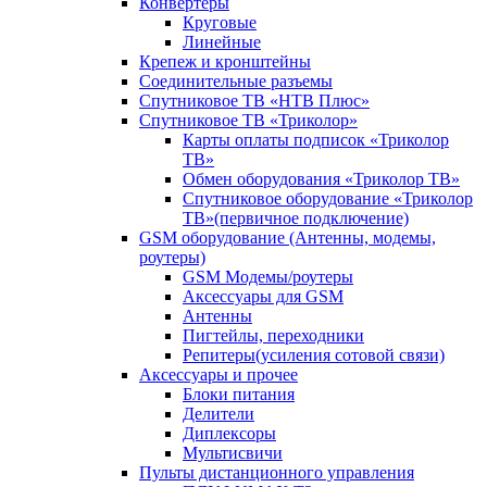
Конвертеры
Круговые
Линейные
Крепеж и кронштейны
Соединительные разъемы
Спутниковое ТВ «НТВ Плюс»
Спутниковое ТВ «Триколор»
Карты оплаты подписок «Триколор
ТВ»
Обмен оборудования «Триколор ТВ»
Спутниковое оборудование «Триколор
ТВ»(первичное подключение)
GSM оборудование (Антенны, модемы,
роутеры)
GSM Модемы/роутеры
Аксессуары для GSM
Антенны
Пигтейлы, переходники
Репитеры(усиления сотовой связи)
Аксессуары и прочее
Блоки питания
Делители
Диплексоры
Мультисвичи
Пульты дистанционного управления