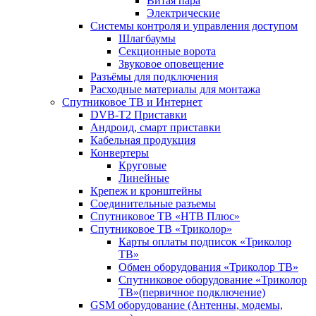
Витая пара
Электрические
Системы контроля и управления доступом
Шлагбаумы
Секционные ворота
Звуковое оповещение
Разъёмы для подключения
Расходные материалы для монтажа
Спутниковое ТВ и Интернет
DVB-Т2 Приставки
Андроид, смарт приставки
Кабельная продукция
Конвертеры
Круговые
Линейные
Крепеж и кронштейны
Соединительные разъемы
Спутниковое ТВ «НТВ Плюс»
Спутниковое ТВ «Триколор»
Карты оплаты подписок «Триколор
ТВ»
Обмен оборудования «Триколор ТВ»
Спутниковое оборудование «Триколор
ТВ»(первичное подключение)
GSM оборудование (Антенны, модемы,