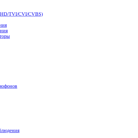
AHD/TVI/CVI/CVBS)
ния
ения
аторы
мофонов
аблюдения