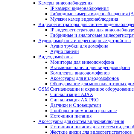
Камеры видеонаблюдения
IP камеры видеонаблюдения
Гибридные камеры видеонаблюдения (
Муляжи камер видеонаблюдения
Видеорегистраторы для систем видеонаблюде
IP видеорегистраторы для видеонаблюд
Гибридные и аналоговые видеорегистр
Аудиодомофоны и переговорные устройства
Аудио трубки для домофона
Аудио панели
Видеодомофоны
Мониторы для видеодомофона
Вызывные панели для видеодомофона
Комплекты видеодомофонов
Аксессуары для видеодомофонов
Оборудование для многоквартирных до
GSM Сигнализации и охранное оборудование
Сигнализация AJAX
Сигнализация AX PRO
Датчики и Оповещатели
Приборы приемно-контрольные
Источники питания
Аксессуары для систем видеонаблюдения
Источники питания для систем видеон
Жесткие диски для видеорегистраторов