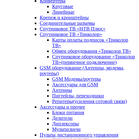
Конвертеры
Круговые
Линейные
Крепеж и кронштейны
Соединительные разъемы
Спутниковое ТВ «НТВ Плюс»
Спутниковое ТВ «Триколор»
Карты оплаты подписок «Триколор
ТВ»
Обмен оборудования «Триколор ТВ»
Спутниковое оборудование «Триколор
ТВ»(первичное подключение)
GSM оборудование (Антенны, модемы,
роутеры)
GSM Модемы/роутеры
Аксессуары для GSM
Антенны
Пигтейлы, переходники
Репитеры(усиления сотовой связи)
Аксессуары и прочее
Блоки питания
Делители
Диплексоры
Мультисвичи
Пульты дистанционного управления