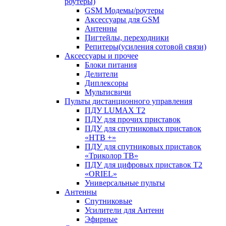
роутеры)
GSM Модемы/роутеры
Аксессуары для GSM
Антенны
Пигтейлы, переходники
Репитеры(усиления сотовой связи)
Аксессуары и прочее
Блоки питания
Делители
Диплексоры
Мультисвичи
Пульты дистанционного управления
ПДУ LUMAX Т2
ПДУ для прочих приставок
ПДУ для спутниковых приставок
«НТВ +»
ПДУ для спутниковых приставок
«Триколор ТВ»
ПДУ для цифровых приставок Т2
«ORIEL»
Универсальные пульты
Антенны
Спутниковые
Усилители для Антенн
Эфирные