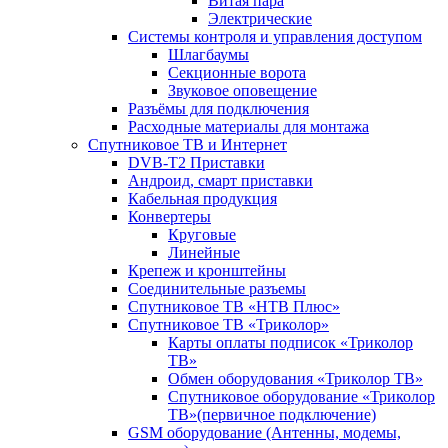
Витая пара
Электрические
Системы контроля и управления доступом
Шлагбаумы
Секционные ворота
Звуковое оповещение
Разъёмы для подключения
Расходные материалы для монтажа
Спутниковое ТВ и Интернет
DVB-Т2 Приставки
Андроид, смарт приставки
Кабельная продукция
Конвертеры
Круговые
Линейные
Крепеж и кронштейны
Соединительные разъемы
Спутниковое ТВ «НТВ Плюс»
Спутниковое ТВ «Триколор»
Карты оплаты подписок «Триколор
ТВ»
Обмен оборудования «Триколор ТВ»
Спутниковое оборудование «Триколор
ТВ»(первичное подключение)
GSM оборудование (Антенны, модемы,