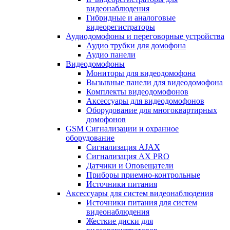
видеонаблюдения
Гибридные и аналоговые
видеорегистраторы
Аудиодомофоны и переговорные устройства
Аудио трубки для домофона
Аудио панели
Видеодомофоны
Мониторы для видеодомофона
Вызывные панели для видеодомофона
Комплекты видеодомофонов
Аксессуары для видеодомофонов
Оборудование для многоквартирных
домофонов
GSM Сигнализации и охранное
оборудование
Сигнализация AJAX
Сигнализация AX PRO
Датчики и Оповещатели
Приборы приемно-контрольные
Источники питания
Аксессуары для систем видеонаблюдения
Источники питания для систем
видеонаблюдения
Жесткие диски для