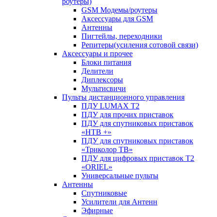
роутеры)
GSM Модемы/роутеры
Аксессуары для GSM
Антенны
Пигтейлы, переходники
Репитеры(усиления сотовой связи)
Аксессуары и прочее
Блоки питания
Делители
Диплексоры
Мультисвичи
Пульты дистанционного управления
ПДУ LUMAX Т2
ПДУ для прочих приставок
ПДУ для спутниковых приставок
«НТВ +»
ПДУ для спутниковых приставок
«Триколор ТВ»
ПДУ для цифровых приставок Т2
«ORIEL»
Универсальные пульты
Антенны
Спутниковые
Усилители для Антенн
Эфирные