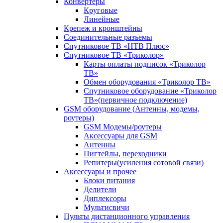
Конвертеры
Круговые
Линейные
Крепеж и кронштейны
Соединительные разъемы
Спутниковое ТВ «НТВ Плюс»
Спутниковое ТВ «Триколор»
Карты оплаты подписок «Триколор
ТВ»
Обмен оборудования «Триколор ТВ»
Спутниковое оборудование «Триколор
ТВ»(первичное подключение)
GSM оборудование (Антенны, модемы,
роутеры)
GSM Модемы/роутеры
Аксессуары для GSM
Антенны
Пигтейлы, переходники
Репитеры(усиления сотовой связи)
Аксессуары и прочее
Блоки питания
Делители
Диплексоры
Мультисвичи
Пульты дистанционного управления