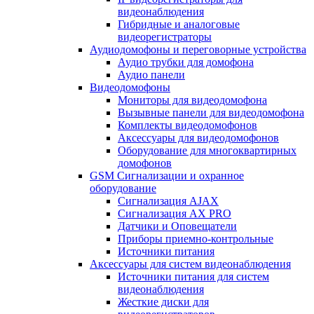
видеонаблюдения
Гибридные и аналоговые
видеорегистраторы
Аудиодомофоны и переговорные устройства
Аудио трубки для домофона
Аудио панели
Видеодомофоны
Мониторы для видеодомофона
Вызывные панели для видеодомофона
Комплекты видеодомофонов
Аксессуары для видеодомофонов
Оборудование для многоквартирных
домофонов
GSM Сигнализации и охранное
оборудование
Сигнализация AJAX
Сигнализация AX PRO
Датчики и Оповещатели
Приборы приемно-контрольные
Источники питания
Аксессуары для систем видеонаблюдения
Источники питания для систем
видеонаблюдения
Жесткие диски для