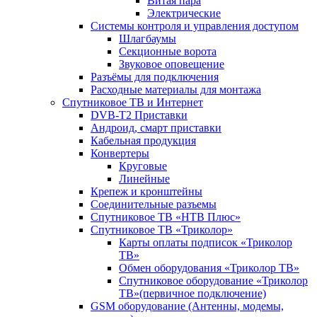
Витая пара
Электрические
Системы контроля и управления доступом
Шлагбаумы
Секционные ворота
Звуковое оповещение
Разъёмы для подключения
Расходные материалы для монтажа
Спутниковое ТВ и Интернет
DVB-Т2 Приставки
Андроид, смарт приставки
Кабельная продукция
Конвертеры
Круговые
Линейные
Крепеж и кронштейны
Соединительные разъемы
Спутниковое ТВ «НТВ Плюс»
Спутниковое ТВ «Триколор»
Карты оплаты подписок «Триколор
ТВ»
Обмен оборудования «Триколор ТВ»
Спутниковое оборудование «Триколор
ТВ»(первичное подключение)
GSM оборудование (Антенны, модемы,