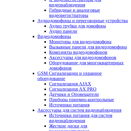
видеонаблюдения
Гибридные и аналоговые
видеорегистраторы
Аудиодомофоны и переговорные устройства
Аудио трубки для домофона
Аудио панели
Видеодомофоны
Мониторы для видеодомофона
Вызывные панели для видеодомофона
Комплекты видеодомофонов
Аксессуары для видеодомофонов
Оборудование для многоквартирных
домофонов
GSM Сигнализации и охранное
оборудование
Сигнализация AJAX
Сигнализация AX PRO
Датчики и Оповещатели
Приборы приемно-контрольные
Источники питания
Аксессуары для систем видеонаблюдения
Источники питания для систем
видеонаблюдения
Жесткие диски для