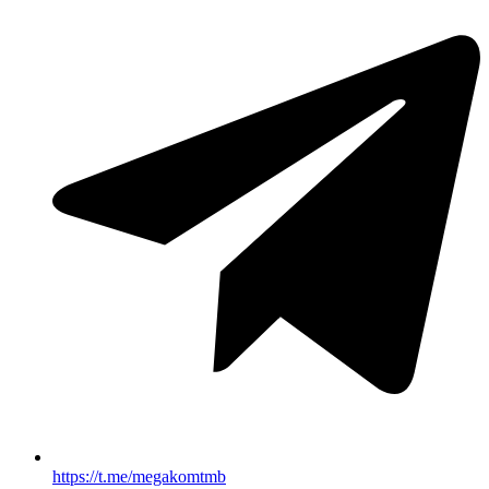
https://t.me/megakomtmb