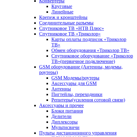
Конвертеры
Круговые
Линейные
Крепеж и кронштейны
Соединительные разъемы
Спутниковое ТВ «НТВ Плюс»
Спутниковое ТВ «Триколор»
Карты оплаты подписок «Триколор
ТВ»
Обмен оборудования «Триколор ТВ»
Спутниковое оборудование «Триколор
ТВ»(первичное подключение)
GSM оборудование (Антенны, модемы,
роутеры)
GSM Модемы/роутеры
Аксессуары для GSM
Антенны
Пигтейлы, переходники
Репитеры(усиления сотовой связи)
Аксессуары и прочее
Блоки питания
Делители
Диплексоры
Мультисвичи
Пульты дистанционного управления