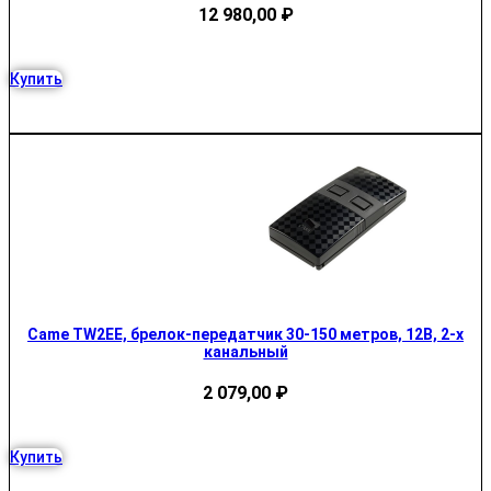
12 980,00
₽
Купить
Came TW2EE, брелок-передатчик 30-150 метров, 12В, 2-х
канальный
2 079,00
₽
Купить