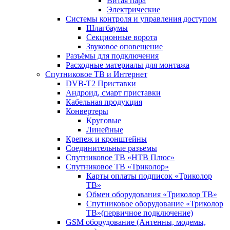
Витая пара
Электрические
Системы контроля и управления доступом
Шлагбаумы
Секционные ворота
Звуковое оповещение
Разъёмы для подключения
Расходные материалы для монтажа
Спутниковое ТВ и Интернет
DVB-Т2 Приставки
Андроид, смарт приставки
Кабельная продукция
Конвертеры
Круговые
Линейные
Крепеж и кронштейны
Соединительные разъемы
Спутниковое ТВ «НТВ Плюс»
Спутниковое ТВ «Триколор»
Карты оплаты подписок «Триколор
ТВ»
Обмен оборудования «Триколор ТВ»
Спутниковое оборудование «Триколор
ТВ»(первичное подключение)
GSM оборудование (Антенны, модемы,