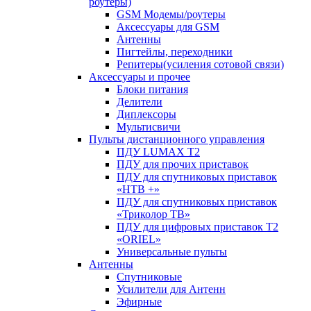
роутеры)
GSM Модемы/роутеры
Аксессуары для GSM
Антенны
Пигтейлы, переходники
Репитеры(усиления сотовой связи)
Аксессуары и прочее
Блоки питания
Делители
Диплексоры
Мультисвичи
Пульты дистанционного управления
ПДУ LUMAX Т2
ПДУ для прочих приставок
ПДУ для спутниковых приставок
«НТВ +»
ПДУ для спутниковых приставок
«Триколор ТВ»
ПДУ для цифровых приставок Т2
«ORIEL»
Универсальные пульты
Антенны
Спутниковые
Усилители для Антенн
Эфирные