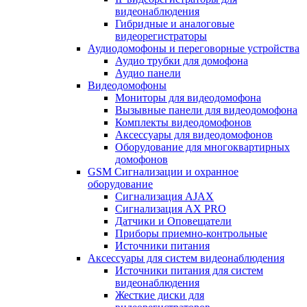
видеонаблюдения
Гибридные и аналоговые
видеорегистраторы
Аудиодомофоны и переговорные устройства
Аудио трубки для домофона
Аудио панели
Видеодомофоны
Мониторы для видеодомофона
Вызывные панели для видеодомофона
Комплекты видеодомофонов
Аксессуары для видеодомофонов
Оборудование для многоквартирных
домофонов
GSM Сигнализации и охранное
оборудование
Сигнализация AJAX
Сигнализация AX PRO
Датчики и Оповещатели
Приборы приемно-контрольные
Источники питания
Аксессуары для систем видеонаблюдения
Источники питания для систем
видеонаблюдения
Жесткие диски для