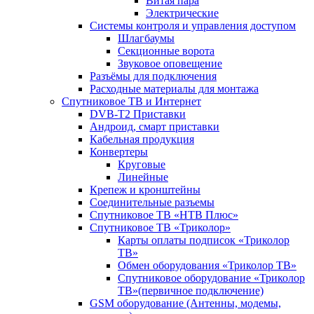
Витая пара
Электрические
Системы контроля и управления доступом
Шлагбаумы
Секционные ворота
Звуковое оповещение
Разъёмы для подключения
Расходные материалы для монтажа
Спутниковое ТВ и Интернет
DVB-Т2 Приставки
Андроид, смарт приставки
Кабельная продукция
Конвертеры
Круговые
Линейные
Крепеж и кронштейны
Соединительные разъемы
Спутниковое ТВ «НТВ Плюс»
Спутниковое ТВ «Триколор»
Карты оплаты подписок «Триколор
ТВ»
Обмен оборудования «Триколор ТВ»
Спутниковое оборудование «Триколор
ТВ»(первичное подключение)
GSM оборудование (Антенны, модемы,