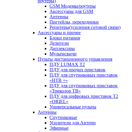
роутеры)
GSM Модемы/роутеры
Аксессуары для GSM
Антенны
Пигтейлы, переходники
Репитеры(усиления сотовой связи)
Аксессуары и прочее
Блоки питания
Делители
Диплексоры
Мультисвичи
Пульты дистанционного управления
ПДУ LUMAX Т2
ПДУ для прочих приставок
ПДУ для спутниковых приставок
«НТВ +»
ПДУ для спутниковых приставок
«Триколор ТВ»
ПДУ для цифровых приставок Т2
«ORIEL»
Универсальные пульты
Антенны
Спутниковые
Усилители для Антенн
Эфирные