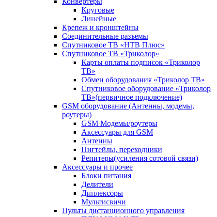
Конвертеры
Круговые
Линейные
Крепеж и кронштейны
Соединительные разъемы
Спутниковое ТВ «НТВ Плюс»
Спутниковое ТВ «Триколор»
Карты оплаты подписок «Триколор
ТВ»
Обмен оборудования «Триколор ТВ»
Спутниковое оборудование «Триколор
ТВ»(первичное подключение)
GSM оборудование (Антенны, модемы,
роутеры)
GSM Модемы/роутеры
Аксессуары для GSM
Антенны
Пигтейлы, переходники
Репитеры(усиления сотовой связи)
Аксессуары и прочее
Блоки питания
Делители
Диплексоры
Мультисвичи
Пульты дистанционного управления