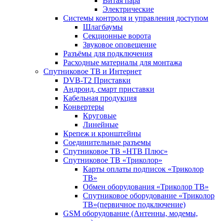
Витая пара
Электрические
Системы контроля и управления доступом
Шлагбаумы
Секционные ворота
Звуковое оповещение
Разъёмы для подключения
Расходные материалы для монтажа
Спутниковое ТВ и Интернет
DVB-Т2 Приставки
Андроид, смарт приставки
Кабельная продукция
Конвертеры
Круговые
Линейные
Крепеж и кронштейны
Соединительные разъемы
Спутниковое ТВ «НТВ Плюс»
Спутниковое ТВ «Триколор»
Карты оплаты подписок «Триколор
ТВ»
Обмен оборудования «Триколор ТВ»
Спутниковое оборудование «Триколор
ТВ»(первичное подключение)
GSM оборудование (Антенны, модемы,