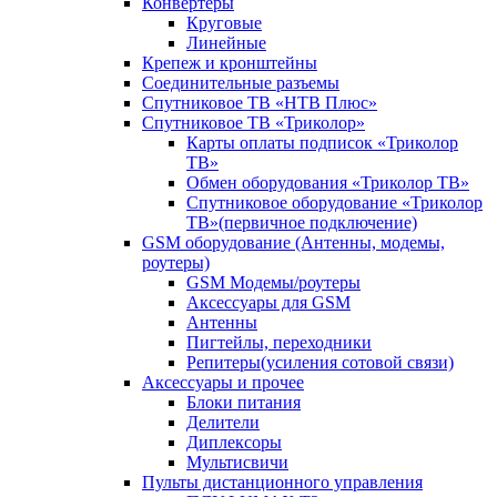
Конвертеры
Круговые
Линейные
Крепеж и кронштейны
Соединительные разъемы
Спутниковое ТВ «НТВ Плюс»
Спутниковое ТВ «Триколор»
Карты оплаты подписок «Триколор
ТВ»
Обмен оборудования «Триколор ТВ»
Спутниковое оборудование «Триколор
ТВ»(первичное подключение)
GSM оборудование (Антенны, модемы,
роутеры)
GSM Модемы/роутеры
Аксессуары для GSM
Антенны
Пигтейлы, переходники
Репитеры(усиления сотовой связи)
Аксессуары и прочее
Блоки питания
Делители
Диплексоры
Мультисвичи
Пульты дистанционного управления