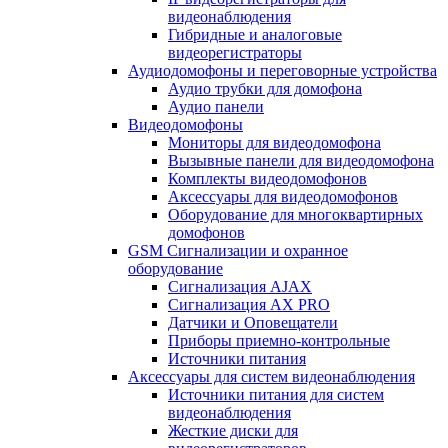
видеонаблюдения
Гибридные и аналоговые
видеорегистраторы
Аудиодомофоны и переговорные устройства
Аудио трубки для домофона
Аудио панели
Видеодомофоны
Мониторы для видеодомофона
Вызывные панели для видеодомофона
Комплекты видеодомофонов
Аксессуары для видеодомофонов
Оборудование для многоквартирных
домофонов
GSM Сигнализации и охранное
оборудование
Сигнализация AJAX
Сигнализация AX PRO
Датчики и Оповещатели
Приборы приемно-контрольные
Источники питания
Аксессуары для систем видеонаблюдения
Источники питания для систем
видеонаблюдения
Жесткие диски для