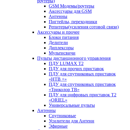
роутеры)
GSM Модемы/роутеры
Аксессуары для GSM
Антенны
Пигтейлы, переходники
Репитеры(усиления сотовой связи)
Аксессуары и прочее
Блоки питания
Делители
Диплексоры
Мультисвичи
Пульты дистанционного управления
ПДУ LUMAX Т2
ПДУ для прочих приставок
ПДУ для спутниковых приставок
«НТВ +»
ПДУ для спутниковых приставок
«Триколор ТВ»
ПДУ для цифровых приставок Т2
«ORIEL»
Универсальные пульты
Антенны
Спутниковые
Усилители для Антенн
Эфирные