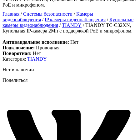
PoE и микрофоном.
Главная
/
Системы безопасности
/
Камеры
видеонаблюдения
/
IP камеры видеонаблюдения
/
Купольные
камеры видеонаблюдения
/
TIANDY
/ TIANDY TC-C32XN,
Купольная IP-камера 2Мп с поддержкой PoE и микрофоном.
Антивандальное исполнение:
Нет
Подключение:
Проводная
Поворотная:
Нет
Категория:
TIANDY
Нет в наличии
Поделиться