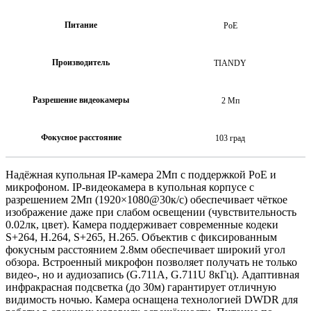
Питание
PoE
Производитель
TIANDY
Разрешение видеокамеры
2 Мп
Фокусное расстояние
103 град
Надёжная купольная IP-камера 2Мп с поддержкой PoE и
микрофоном. IP-видеокамера в купольная корпусе с
разрешением 2Мп (1920×1080@30к/c) обеспечивает чёткое
изображение даже при слабом освещении (чувствительность
0.02лк, цвет). Камера поддерживает современные кодеки
S+264, H.264, S+265, H.265. Объектив с фиксированным
фокусным расстоянием 2.8мм обеспечивает широкий угол
обзора. Встроенный микрофон позволяет получать не только
видео-, но и аудиозапись (G.711A, G.711U 8кГц). Адаптивная
инфракрасная подсветка (до 30м) гарантирует отличную
видимость ночью. Камера оснащена технологией DWDR для