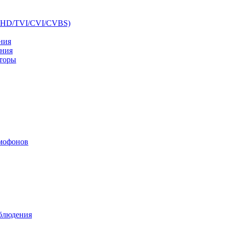
AHD/TVI/CVI/CVBS)
ния
ения
аторы
мофонов
аблюдения