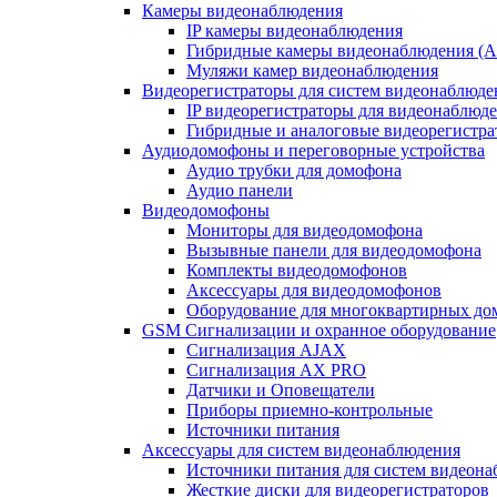
Камеры видеонаблюдения
IP камеры видеонаблюдения
Гибридные камеры видеонаблюдения (
Муляжи камер видеонаблюдения
Видеорегистраторы для систем видеонаблюде
IP видеорегистраторы для видеонаблюд
Гибридные и аналоговые видеорегистр
Аудиодомофоны и переговорные устройства
Аудио трубки для домофона
Аудио панели
Видеодомофоны
Мониторы для видеодомофона
Вызывные панели для видеодомофона
Комплекты видеодомофонов
Аксессуары для видеодомофонов
Оборудование для многоквартирных до
GSM Сигнализации и охранное оборудование
Сигнализация AJAX
Сигнализация AX PRO
Датчики и Оповещатели
Приборы приемно-контрольные
Источники питания
Аксессуары для систем видеонаблюдения
Источники питания для систем видеон
Жесткие диски для видеорегистраторов