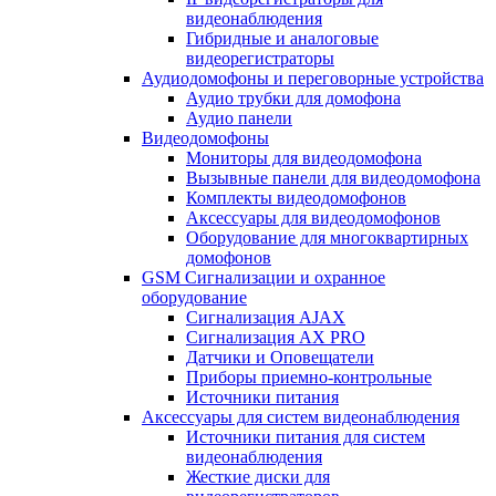
видеонаблюдения
Гибридные и аналоговые
видеорегистраторы
Аудиодомофоны и переговорные устройства
Аудио трубки для домофона
Аудио панели
Видеодомофоны
Мониторы для видеодомофона
Вызывные панели для видеодомофона
Комплекты видеодомофонов
Аксессуары для видеодомофонов
Оборудование для многоквартирных
домофонов
GSM Сигнализации и охранное
оборудование
Сигнализация AJAX
Сигнализация AX PRO
Датчики и Оповещатели
Приборы приемно-контрольные
Источники питания
Аксессуары для систем видеонаблюдения
Источники питания для систем
видеонаблюдения
Жесткие диски для