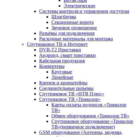
Витая пара
Электрические
Системы контроля и управления доступом
Шлагбаумы
Секционные ворота
Звуковое оповещение
Разъёмы для подключения
Расходные материалы для монтажа
Спутниковое ТВ и Интернет
DVB-Т2 Приставки
Андроид, смарт приставки
Кабельная продукция
Конвертеры
Круговые
Линейные
Крепеж и кронштейны
Соединительные разъемы
Спутниковое ТВ «НТВ Плюс»
Спутниковое ТВ «Триколор»
Карты оплаты подписок «Триколор
ТВ»
Обмен оборудования «Триколор ТВ»
Спутниковое оборудование «Триколор
ТВ»(первичное подключение)
GSM оборудование (Антенны, модемы,