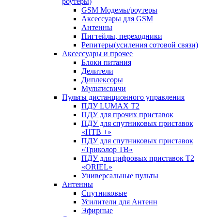
роутеры)
GSM Модемы/роутеры
Аксессуары для GSM
Антенны
Пигтейлы, переходники
Репитеры(усиления сотовой связи)
Аксессуары и прочее
Блоки питания
Делители
Диплексоры
Мультисвичи
Пульты дистанционного управления
ПДУ LUMAX Т2
ПДУ для прочих приставок
ПДУ для спутниковых приставок
«НТВ +»
ПДУ для спутниковых приставок
«Триколор ТВ»
ПДУ для цифровых приставок Т2
«ORIEL»
Универсальные пульты
Антенны
Спутниковые
Усилители для Антенн
Эфирные