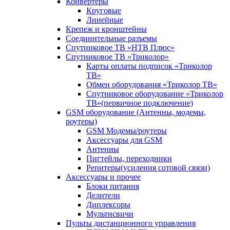
Конвертеры
Круговые
Линейные
Крепеж и кронштейны
Соединительные разъемы
Спутниковое ТВ «НТВ Плюс»
Спутниковое ТВ «Триколор»
Карты оплаты подписок «Триколор
ТВ»
Обмен оборудования «Триколор ТВ»
Спутниковое оборудование «Триколор
ТВ»(первичное подключение)
GSM оборудование (Антенны, модемы,
роутеры)
GSM Модемы/роутеры
Аксессуары для GSM
Антенны
Пигтейлы, переходники
Репитеры(усиления сотовой связи)
Аксессуары и прочее
Блоки питания
Делители
Диплексоры
Мультисвичи
Пульты дистанционного управления