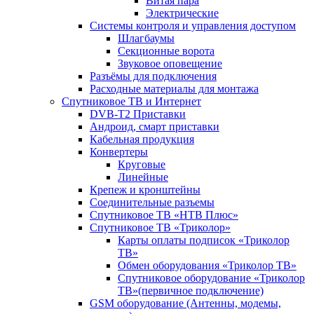
Витая пара
Электрические
Системы контроля и управления доступом
Шлагбаумы
Секционные ворота
Звуковое оповещение
Разъёмы для подключения
Расходные материалы для монтажа
Спутниковое ТВ и Интернет
DVB-Т2 Приставки
Андроид, смарт приставки
Кабельная продукция
Конвертеры
Круговые
Линейные
Крепеж и кронштейны
Соединительные разъемы
Спутниковое ТВ «НТВ Плюс»
Спутниковое ТВ «Триколор»
Карты оплаты подписок «Триколор
ТВ»
Обмен оборудования «Триколор ТВ»
Спутниковое оборудование «Триколор
ТВ»(первичное подключение)
GSM оборудование (Антенны, модемы,