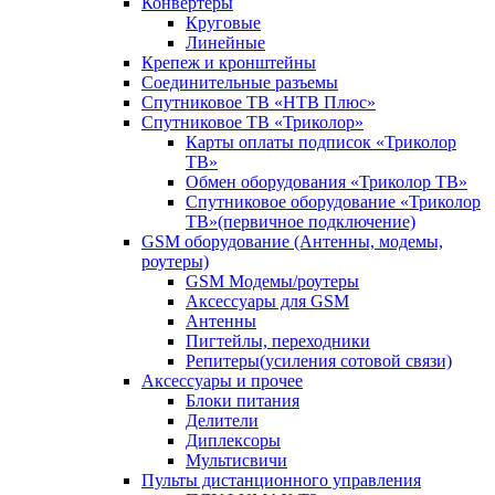
Конвертеры
Круговые
Линейные
Крепеж и кронштейны
Соединительные разъемы
Спутниковое ТВ «НТВ Плюс»
Спутниковое ТВ «Триколор»
Карты оплаты подписок «Триколор
ТВ»
Обмен оборудования «Триколор ТВ»
Спутниковое оборудование «Триколор
ТВ»(первичное подключение)
GSM оборудование (Антенны, модемы,
роутеры)
GSM Модемы/роутеры
Аксессуары для GSM
Антенны
Пигтейлы, переходники
Репитеры(усиления сотовой связи)
Аксессуары и прочее
Блоки питания
Делители
Диплексоры
Мультисвичи
Пульты дистанционного управления