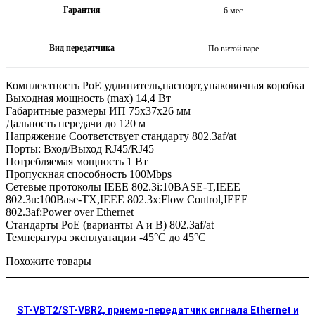
Гарантия
6 мес
Вид передатчика
По витой паре
Комплектность PoE удлинитель,паспорт,упаковочная коробка
Выходная мощность (max) 14,4 Вт
Габаритные размеры ИП 75х37х26 мм
Дальность передачи до 120 м
Напряжение Соответствует стандарту 802.3af/at
Порты: Вход/Выход RJ45/RJ45
Потребляемая мощность 1 Вт
Пропускная способность 100Mbps
Сетевые протоколы IEEE 802.3i:10BASE-T,IEEE
802.3u:100Base-TX,IEEE 802.3x:Flow Control,IEEE
802.3af:Power over Ethernet
Стандарты PoE (варианты A и B) 802.3af/at
Температура эксплуатации -45°С до 45°С
Похожите товары
ST-VBT2/ST-VBR2, приемо-передатчик сигнала Ethernet и