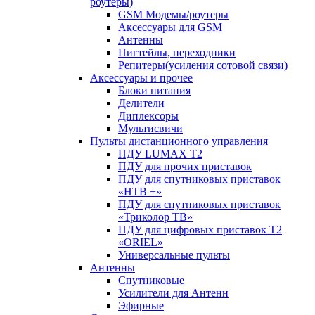
роутеры)
GSM Модемы/роутеры
Аксессуары для GSM
Антенны
Пигтейлы, переходники
Репитеры(усиления сотовой связи)
Аксессуары и прочее
Блоки питания
Делители
Диплексоры
Мультисвичи
Пульты дистанционного управления
ПДУ LUMAX Т2
ПДУ для прочих приставок
ПДУ для спутниковых приставок
«НТВ +»
ПДУ для спутниковых приставок
«Триколор ТВ»
ПДУ для цифровых приставок Т2
«ORIEL»
Универсальные пульты
Антенны
Спутниковые
Усилители для Антенн
Эфирные