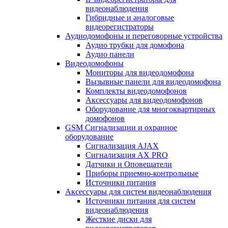
видеонаблюдения
Гибридные и аналоговые
видеорегистраторы
Аудиодомофоны и переговорные устройства
Аудио трубки для домофона
Аудио панели
Видеодомофоны
Мониторы для видеодомофона
Вызывные панели для видеодомофона
Комплекты видеодомофонов
Аксессуары для видеодомофонов
Оборудование для многоквартирных
домофонов
GSM Сигнализации и охранное
оборудование
Сигнализация AJAX
Сигнализация AX PRO
Датчики и Оповещатели
Приборы приемно-контрольные
Источники питания
Аксессуары для систем видеонаблюдения
Источники питания для систем
видеонаблюдения
Жесткие диски для