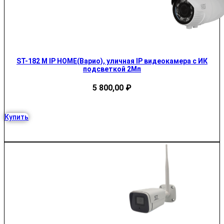
ST-182 M IP HOME(Варио), уличная IP видеокамера с ИК
подсветкой 2Mп
5 800,00
₽
Купить