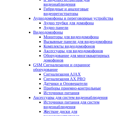
видеонаблюдения
Гибридные и аналоговые
видеорегистраторы
Аудиодомофоны и переговорные устройства
Аудио трубки для домофона
Аудио панели
Видеодомофоны
Мониторы для видеодомофона
Вызывные панели для видеодомофона
Комплекты видеодомофонов
Аксессуары для видеодомофонов
Оборудование для многоквартирных
домофонов
GSM Сигнализации и охранное
оборудование
Сигнализация AJAX
Сигнализация AX PRO
Датчики и Оповещатели
Приборы приемно-контрольные
Источники питания
Аксессуары для систем видеонаблюдения
Источники питания для систем
видеонаблюдения
Жесткие диски для