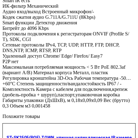
Smart IR есть
ИК-фильтр Механический
Аудио вход/выход Встроенный микрофон/-
Кодек сжатия аудио G.711A/G.711U (8Kbps)
Smart функции Детектор движения
Битрейт до 4096 Kbps
Протоколы подключения к регистраторам ONVIF (Profile S/
T), SDK, CGI
Сетевые протоколы IPv4, TCP, UDP, HTTP, FTP, DHCP,
DNS,NTP, ICMP, RTSP, RTP
Удаленный доступ Chrome/ Edge/ Firefox/ Easy7
P2P нет
Максимальная потребляемая мощность < 5 Вт PoE 802.3af
(вариант А/В) Материал корпуса Металл, пластик
Регулировка кронштейна 3D-Ось Рабочая температура -50…
+60°С Степень защищенности/вандалостойкость IP67 / -
Комплектность Камера с кабелем для подключения,крепеж
(дюбель-пробка + шуруп),паспорт,упаковочная коробка
Габариты упаковки (ДхШхВ), м 0,18x0,09x0,09 Вес (брутто)
0,3 Объем м3 0,001458
Похожите товары
ST-SK2505(POE) TOWN, уличная цилиндрическая IP камера