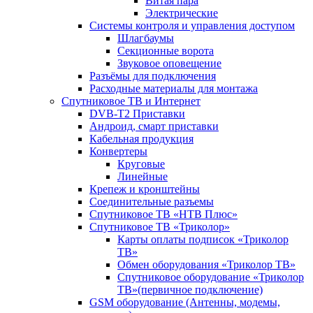
Витая пара
Электрические
Системы контроля и управления доступом
Шлагбаумы
Секционные ворота
Звуковое оповещение
Разъёмы для подключения
Расходные материалы для монтажа
Спутниковое ТВ и Интернет
DVB-Т2 Приставки
Андроид, смарт приставки
Кабельная продукция
Конвертеры
Круговые
Линейные
Крепеж и кронштейны
Соединительные разъемы
Спутниковое ТВ «НТВ Плюс»
Спутниковое ТВ «Триколор»
Карты оплаты подписок «Триколор
ТВ»
Обмен оборудования «Триколор ТВ»
Спутниковое оборудование «Триколор
ТВ»(первичное подключение)
GSM оборудование (Антенны, модемы,