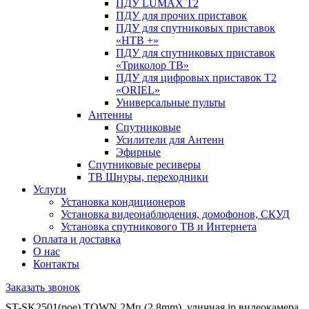
ПДУ LUMAX Т2
ПДУ для прочих приставок
ПДУ для спутниковых приставок
«НТВ +»
ПДУ для спутниковых приставок
«Триколор ТВ»
ПДУ для цифровых приставок Т2
«ORIEL»
Универсальные пульты
Антенны
Спутниковые
Усилители для Антенн
Эфирные
Спутниковые ресиверы
ТВ Шнуры, переходники
Услуги
Установка кондиционеров
Установка видеонаблюдения, домофонов, СКУД
Установка спутникового ТВ и Интернета
Оплата и доставка
О нас
Контакты
Заказать звонок
ST-SK2501(poe) TOWN 2Мп (2,8mm), уличная ip видеокамера