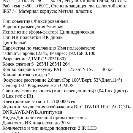
PAL — 25 к/с NTSC — 30 к/с, Регулир. кронштейна: 3D-Ось,
Раб. темп.: -50…+60°С, Степень защищен./вандалостойкость:
IP67 / -, Материал корпуса: Металл, пластик
Тип объектива Фиксированный
Вариант размещения Уличная
Исполнение (форм-фактор) Цилиндрическая
Тип ИК подсветки ИК-диоды
Цвет Белый
Параметры по умолчанию Имя пользователя:
“admin”.Пароль:12345, IP адрес: 192.168.0.100
Разрешение 2,1MP (1920*1080)
Кодек сжатия S+265/H.265/H.264
Кол-во кадров в секунду PAL — 25 к/с NTSC — 30 к/с
Кол-во потоков видео 2
Фокусное расстояние 2,8mm (Гор.100°/Верт. 53°/Диаг.114°)
Сенсор 1/3″ Progressive scan CMOS
Светочувствительность (мин. освещенность) 0,04 Lux (цвет) /
0 Lux (ч/б c IR)
Электронный затвор 1-1/100000 сек
Функции улучшения изображения BLC,DWDR,HLC,AGC,3D-
DNR,AWB,MWB,Антитуман
Видео.Дополнительно 4 приватные зоны
Дальность ИК подсветки до 30 м
Количество и тип диодов подсветки 2 IR LED