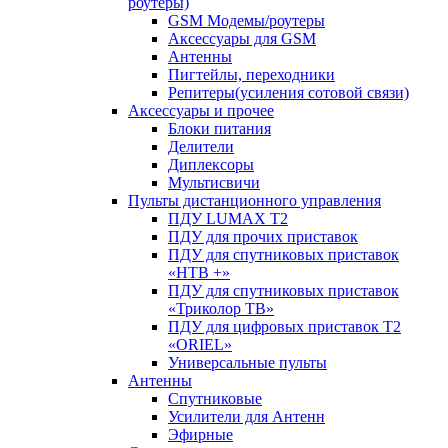
роутеры)
GSM Модемы/роутеры
Аксессуары для GSM
Антенны
Пигтейлы, переходники
Репитеры(усиления сотовой связи)
Аксессуары и прочее
Блоки питания
Делители
Диплексоры
Мультисвичи
Пульты дистанционного управления
ПДУ LUMAX Т2
ПДУ для прочих приставок
ПДУ для спутниковых приставок
«НТВ +»
ПДУ для спутниковых приставок
«Триколор ТВ»
ПДУ для цифровых приставок Т2
«ORIEL»
Универсальные пульты
Антенны
Спутниковые
Усилители для Антенн
Эфирные