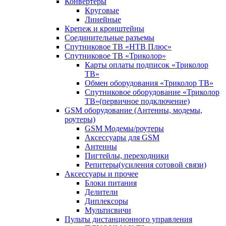
Конвертеры
Круговые
Линейные
Крепеж и кронштейны
Соединительные разъемы
Спутниковое ТВ «НТВ Плюс»
Спутниковое ТВ «Триколор»
Карты оплаты подписок «Триколор
ТВ»
Обмен оборудования «Триколор ТВ»
Спутниковое оборудование «Триколор
ТВ»(первичное подключение)
GSM оборудование (Антенны, модемы,
роутеры)
GSM Модемы/роутеры
Аксессуары для GSM
Антенны
Пигтейлы, переходники
Репитеры(усиления сотовой связи)
Аксессуары и прочее
Блоки питания
Делители
Диплексоры
Мультисвичи
Пульты дистанционного управления