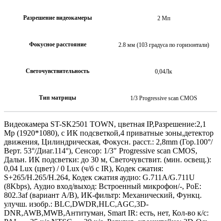
Разрешение видеокамеры
2 Мп
Фокусное расстояние
2.8 мм (103 градуса по горизонтали)
Светочувствительность
0,04Лк
Тип матрицы
1/3 Progressive scan CMOS
Видеокамера ST-SK2501 TOWN, цветная IP,Разрешение:2,1
Mp (1920*1080), с ИК подсветкой,4 приватные зоны,детектор
движения, Цилиндрическая, Фокусн. расст.: 2,8mm (Гор.100°/
Верт. 53°/Диаг.114°), Сенсор: 1/3″ Progressive scan CMOS,
Дальн. ИК подсветки: до 30 м, Светочувствит. (мин. освещ.):
0,04 Lux (цвет) / 0 Lux (ч/б c IR), Кодек сжатия:
S+265/H.265/H.264, Кодек сжатия аудио: G.711A/G.711U
(8Kbps), Аудио вход/выход: Встроенный микрофон/-, PoE:
802.3af (вариант А/В), ИК-фильтр: Механический, Функц.
улучш. изобр.: BLC,DWDR,HLC,AGC,3D-
DNR,AWB,MWB,Антитуман, Smart IR: есть, нет, Кол-во к/с: