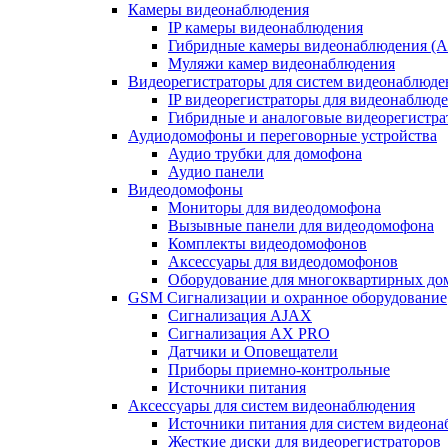
Камеры видеонаблюдения
IP камеры видеонаблюдения
Гибридные камеры видеонаблюдения (
Муляжи камер видеонаблюдения
Видеорегистраторы для систем видеонаблюде
IP видеорегистраторы для видеонаблюд
Гибридные и аналоговые видеорегистр
Аудиодомофоны и переговорные устройства
Аудио трубки для домофона
Аудио панели
Видеодомофоны
Мониторы для видеодомофона
Вызывные панели для видеодомофона
Комплекты видеодомофонов
Аксессуары для видеодомофонов
Оборудование для многоквартирных до
GSM Сигнализации и охранное оборудование
Сигнализация AJAX
Сигнализация AX PRO
Датчики и Оповещатели
Приборы приемно-контрольные
Источники питания
Аксессуары для систем видеонаблюдения
Источники питания для систем видеон
Жесткие диски для видеорегистраторов