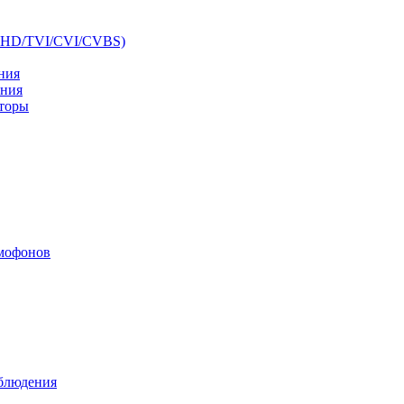
AHD/TVI/CVI/CVBS)
ния
ения
аторы
мофонов
аблюдения