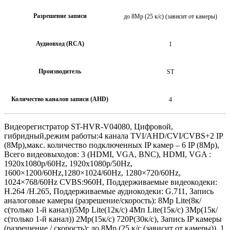
Разрешение записи
до 8Mp (25 к/с) (зависит от камеры)
Аудиовход (RCA)
1
Производитель
ST
Количество каналов записи (AHD)
4
Видеорегистратор ST-HVR-V04080, Цифровой,
гибридный,режим работы:4 канала TVI/AHD/CVI/CVBS+2 IP
(8Mp),макс. количество подключенных IP камер – 6 IP (8Mp),
Всего видеовыходов: 3 (HDMI, VGA, BNC), HDMI, VGA :
1920x1080p/60Hz, 1920x1080p/50Hz,
1600×1200/60Hz,1280×1024/60Hz, 1280×720/60Hz,
1024×768/60Hz CVBS:960H, Поддерживаемые видеокодеки:
H.264 /H.265, Поддерживаемые аудиокодеки: G.711, Запись
аналоговые камеры (разрешение/скорость): 8Mp Lite(8к/
с(только 1-й канал))5Mp Lite(12к/с) 4Mп Lite(15к/с) 3Mp(15к/
с(только 1-й канал)) 2Mp(15к/с) 720P(30к/с), Запись IP камеры
(разрешение / скорость): до 8Mp (25 к/с (зависит от камеры)), 1