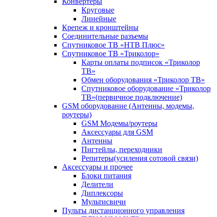
Конвертеры
Круговые
Линейные
Крепеж и кронштейны
Соединительные разъемы
Спутниковое ТВ «НТВ Плюс»
Спутниковое ТВ «Триколор»
Карты оплаты подписок «Триколор
ТВ»
Обмен оборудования «Триколор ТВ»
Спутниковое оборудование «Триколор
ТВ»(первичное подключение)
GSM оборудование (Антенны, модемы,
роутеры)
GSM Модемы/роутеры
Аксессуары для GSM
Антенны
Пигтейлы, переходники
Репитеры(усиления сотовой связи)
Аксессуары и прочее
Блоки питания
Делители
Диплексоры
Мультисвичи
Пульты дистанционного управления