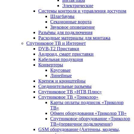
Витая пара
Электрические
Системы контроля и управления доступом
Шлагбаумы
Секционные ворота
Звуковое оповещение
Разъёмы для подключения
Расходные материалы для монтажа
Спутниковое ТВ и Интернет
DVB-Т2 Приставки
Андроид, смарт приставки
Кабельная продукция
Конвертеры
Круговые
Линейные
Крепеж и кронштейны
Соединительные разъемы
Спутниковое ТВ «НТВ Плюс»
Спутниковое ТВ «Триколор»
Карты оплаты подписок «Триколор
ТВ»
Обмен оборудования «Триколор ТВ»
Спутниковое оборудование «Триколор
ТВ»(первичное подключение)
GSM оборудование (Антенны, модемы,