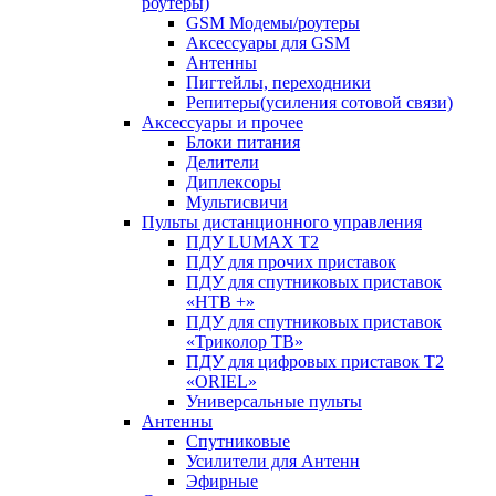
роутеры)
GSM Модемы/роутеры
Аксессуары для GSM
Антенны
Пигтейлы, переходники
Репитеры(усиления сотовой связи)
Аксессуары и прочее
Блоки питания
Делители
Диплексоры
Мультисвичи
Пульты дистанционного управления
ПДУ LUMAX Т2
ПДУ для прочих приставок
ПДУ для спутниковых приставок
«НТВ +»
ПДУ для спутниковых приставок
«Триколор ТВ»
ПДУ для цифровых приставок Т2
«ORIEL»
Универсальные пульты
Антенны
Спутниковые
Усилители для Антенн
Эфирные