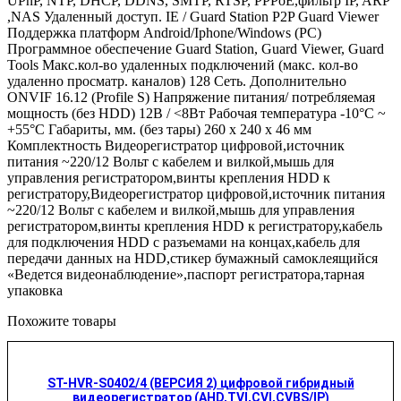
UPnP, NTP, DHCP, DDNS, SMTP, RTSP, PPPoE,фильтр IP, ARP
,NAS Удаленный доступ. IE / Guard Station P2P Guard Viewer
Поддержка платформ Android/Iphone/Windows (PC)
Программное обеспечение Guard Station, Guard Viewer, Guard
Tools Макс.кол-во удаленных подключений (макс. кол-во
удаленно просматр. каналов) 128 Сеть. Дополнительно
ONVIF 16.12 (Profile S) Напряжение питания/ потребляемая
мощность (без HDD) 12В / <8Вт Рабочая температура -10°C ~
+55°C Габариты, мм. (без тары) 260 х 240 х 46 мм
Комплектность Видеорегистратор цифровой,источник
питания ~220/12 Вольт с кабелем и вилкой,мышь для
управления регистратором,винты крепления HDD к
регистратору,Видеорегистратор цифровой,источник питания
~220/12 Вольт с кабелем и вилкой,мышь для управления
регистратором,винты крепления HDD к регистратору,кабель
для подключения HDD с разъемами на концах,кабель для
передачи данных на HDD,стикер бумажный самоклеящийся
«Ведется видеонаблюдение»,паспорт регистратора,тарная
упаковка
Похожите товары
ST-HVR-S0402/4 (ВЕРСИЯ 2) цифровой гибридный
видеорегистратор (AHD,TVI,CVI,CVBS/IP)