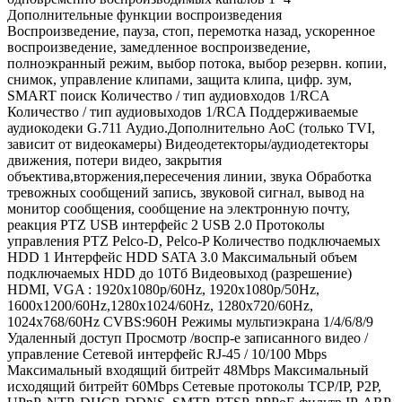
Дополнительные функции воспроизведения
Воспроизведение, пауза, стоп, перемотка назад, ускоренное
воспроизведение, замедленное воспроизведение,
полноэкранный режим, выбор потока, выбор резервн. копии,
снимок, управление клипами, защита клипа, цифр. зум,
SMART поиск Количество / тип аудиовходов 1/RCA
Количество / тип аудиовыходов 1/RCA Поддерживаемые
аудиокодеки G.711 Аудио.Дополнительно АоС (только TVI,
зависит от видеокамеры) Видеодетекторы/аудиодетекторы
движения, потери видео, закрытия
объектива,вторжения,пересечения линии, звука Обработка
тревожных сообщений запись, звуковой сигнал, вывод на
монитор сообщения, сообщение на электронную почту,
реакция PTZ USB интерфейс 2 USB 2.0 Протоколы
управления PTZ Pelco-D, Pelco-P Количество подключаемых
HDD 1 Интерфейс HDD SATA 3.0 Максимальный объем
подключаемых HDD до 10Тб Видеовыход (разрешение)
HDMI, VGA : 1920x1080p/60Hz, 1920x1080p/50Hz,
1600x1200/60Hz,1280x1024/60Hz, 1280x720/60Hz,
1024x768/60Hz CVBS:960H Режимы мультиэкрана 1/4/6/8/9
Удаленный доступ Просмотр /воспр-е записанного видео /
управление Сетевой интерфейс RJ-45 / 10/100 Mbps
Максимальный входящий битрейт 48Mbps Максимальный
исходящий битрейт 60Mbps Сетевые протоколы TCP/IP, P2P,