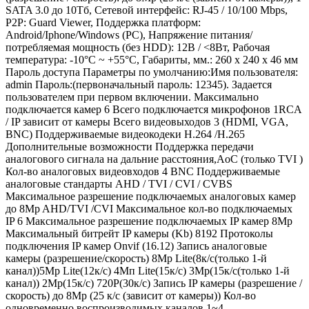
SATA 3.0 до 10Тб, Сетевой интерфейс: RJ-45 / 10/100 Mbps,
P2P: Guard Viewer, Поддержка платформ:
Android/Iphone/Windows (PC), Напряжение питания/
потребляемая мощность (без HDD): 12В / <8Вт, Рабочая
температура: -10°C ~ +55°C, Габариты, мм.: 260 х 240 х 46 мм
Пароль доступа Параметры по умолчанию:Имя пользователя:
admin Пароль:(первоначальный пароль: 12345). Задается
пользователем при первом включении. Максимально
подключается камер 6 Всего подключается микрофонов 1RCA
/ IP зависит от камеры Всего видеовыходов 3 (HDMI, VGA,
BNC) Поддерживаемые видеокодеки H.264 /H.265
Дополнительные возможности Поддержка передачи
аналогового сигнала на дальние расстояния,AoC (только TVI )
Кол-во аналоговых видеовходов 4 BNC Поддерживаемые
аналоговые стандарты AHD / TVI / CVI / CVBS
Максимальное разрешение подключаемых аналоговых камер
до 8Mp AHD/TVI /CVI Максимальное кол-во подключаемых
IP 6 Максимальное разрешение подключаемых IP камер 8Mp
Максимальный битрейт IP камеры (Kb) 8192 Протоколы
подключения IP камер Onvif (16.12) Запись аналоговые
камеры (разрешение/скорость) 8Mp Lite(8к/с(только 1-й
канал))5Mp Lite(12к/с) 4Mп Lite(15к/с) 3Mp(15к/с(только 1-й
канал)) 2Mp(15к/с) 720P(30к/с) Запись IP камеры (разрешение /
скорость) до 8Mp (25 к/с (зависит от камеры)) Кол-во
одновременно воспроизводимых каналов 1~4