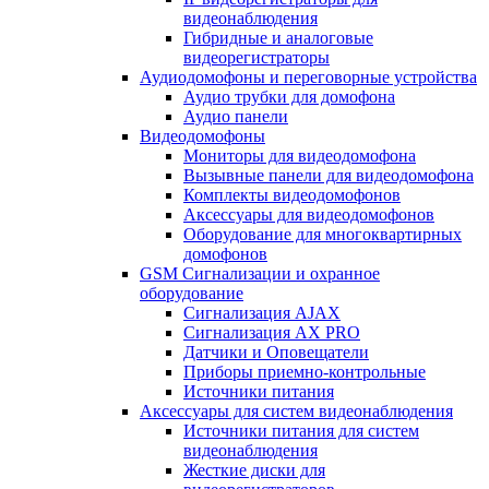
видеонаблюдения
Гибридные и аналоговые
видеорегистраторы
Аудиодомофоны и переговорные устройства
Аудио трубки для домофона
Аудио панели
Видеодомофоны
Мониторы для видеодомофона
Вызывные панели для видеодомофона
Комплекты видеодомофонов
Аксессуары для видеодомофонов
Оборудование для многоквартирных
домофонов
GSM Сигнализации и охранное
оборудование
Сигнализация AJAX
Сигнализация AX PRO
Датчики и Оповещатели
Приборы приемно-контрольные
Источники питания
Аксессуары для систем видеонаблюдения
Источники питания для систем
видеонаблюдения
Жесткие диски для