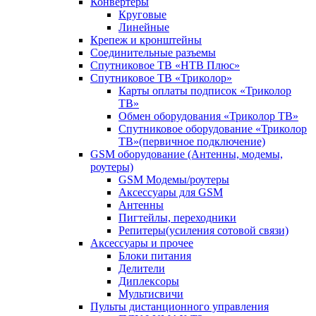
Конвертеры
Круговые
Линейные
Крепеж и кронштейны
Соединительные разъемы
Спутниковое ТВ «НТВ Плюс»
Спутниковое ТВ «Триколор»
Карты оплаты подписок «Триколор
ТВ»
Обмен оборудования «Триколор ТВ»
Спутниковое оборудование «Триколор
ТВ»(первичное подключение)
GSM оборудование (Антенны, модемы,
роутеры)
GSM Модемы/роутеры
Аксессуары для GSM
Антенны
Пигтейлы, переходники
Репитеры(усиления сотовой связи)
Аксессуары и прочее
Блоки питания
Делители
Диплексоры
Мультисвичи
Пульты дистанционного управления