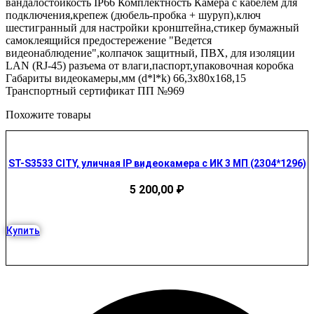
вандалостойкость IP66 Комплектность Камера с кабелем для
подключения,крепеж (дюбель-пробка + шуруп),ключ
шестигранный для настройки кронштейна,cтикер бумажный
самоклеящийся предостережение "Ведется
видеонаблюдение",колпачок защитный, ПВХ, для изоляции
LAN (RJ-45) разъема от влаги,паспорт,упаковочная коробка
Габариты видеокамеры,мм (d*l*k) 66,3х80х168,15
Транспортный сертификат ПП №969
Похожите товары
ST-S3533 CITY, уличная IP видеокамера с ИК 3 МП (2304*1296)
5 200,00
₽
Купить