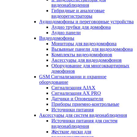
видеонаблюдения
Гибридные и аналоговые
видеорегистраторы
Аудиодомофоны и переговорные устройства
Аудио трубки для домофона
Аудио панели
Видеодомофоны
Мониторы для видеодомофона
Вызывные панели для видеодомофона
Комплекты видеодомофонов
Аксессуары для видеодомофонов
Оборудование для многоквартирных
домофонов
GSM Сигнализации и охранное
оборудование
Сигнализация AJAX
Сигнализация AX PRO
Датчики и Оповещатели
Приборы приемно-контрольные
Источники питания
Аксессуары для систем видеонаблюдения
Источники питания для систем
видеонаблюдения
Жесткие диски для