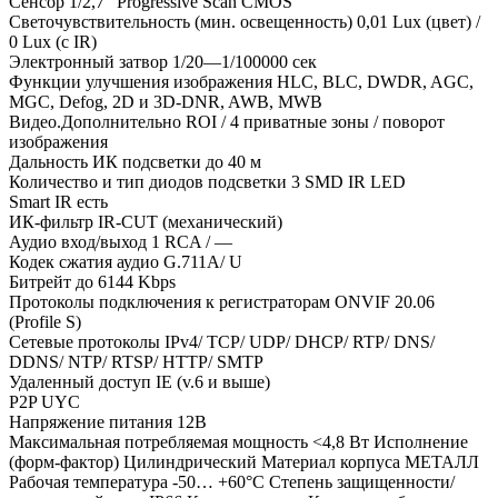
Сенсор 1/2,7″ Progressive Scan CMOS
Светочувствительность (мин. освещенность) 0,01 Lux (цвет) /
0 Lux (с IR)
Электронный затвор 1/20—1/100000 сек
Функции улучшения изображения HLC, BLC, DWDR, AGC,
MGC, Defog, 2D и 3D-DNR, AWB, MWB
Видео.Дополнительно ROI / 4 приватные зоны / поворот
изображения
Дальность ИК подсветки до 40 м
Количество и тип диодов подсветки 3 SMD IR LED
Smart IR есть
ИК-фильтр IR-CUT (механический)
Аудио вход/выход 1 RCA / —
Кодек сжатия аудио G.711A/ U
Битрейт до 6144 Kbps
Протоколы подключения к регистраторам ONVIF 20.06
(Profile S)
Сетевые протоколы IPv4/ TCP/ UDP/ DHCP/ RTP/ DNS/
DDNS/ NTP/ RTSP/ HTTP/ SMTP
Удаленный доступ IE (v.6 и выше)
P2P UYC
Напряжение питания 12В
Максимальная потребляемая мощность <4,8 Вт Исполнение
(форм-фактор) Цилиндрический Материал корпуса МЕТАЛЛ
Рабочая температура -50… +60°С Степень защищенности/