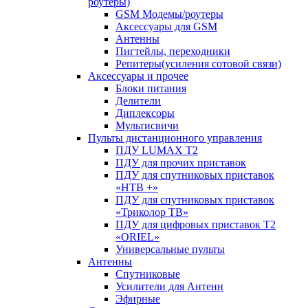
роутеры)
GSM Модемы/роутеры
Аксессуары для GSM
Антенны
Пигтейлы, переходники
Репитеры(усиления сотовой связи)
Аксессуары и прочее
Блоки питания
Делители
Диплексоры
Мультисвичи
Пульты дистанционного управления
ПДУ LUMAX Т2
ПДУ для прочих приставок
ПДУ для спутниковых приставок
«НТВ +»
ПДУ для спутниковых приставок
«Триколор ТВ»
ПДУ для цифровых приставок Т2
«ORIEL»
Универсальные пульты
Антенны
Спутниковые
Усилители для Антенн
Эфирные