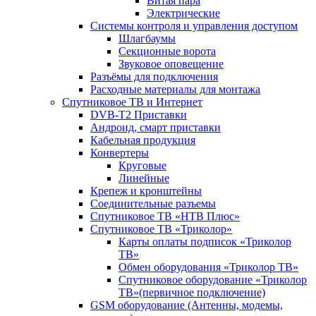
Витая пара
Электрические
Системы контроля и управления доступом
Шлагбаумы
Секционные ворота
Звуковое оповещение
Разъёмы для подключения
Расходные материалы для монтажа
Спутниковое ТВ и Интернет
DVB-Т2 Приставки
Андроид, смарт приставки
Кабельная продукция
Конвертеры
Круговые
Линейные
Крепеж и кронштейны
Соединительные разъемы
Спутниковое ТВ «НТВ Плюс»
Спутниковое ТВ «Триколор»
Карты оплаты подписок «Триколор
ТВ»
Обмен оборудования «Триколор ТВ»
Спутниковое оборудование «Триколор
ТВ»(первичное подключение)
GSM оборудование (Антенны, модемы,