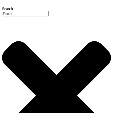
Перейти
к
Search
содержимому