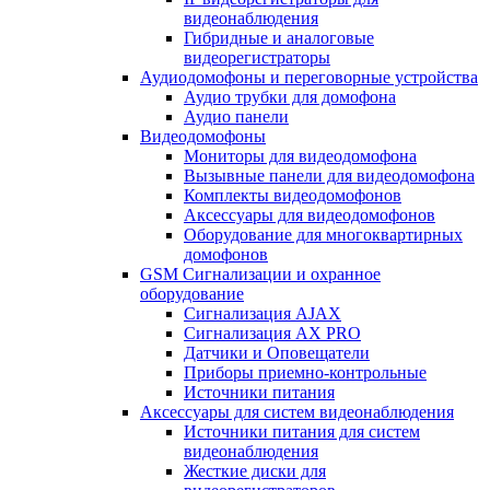
видеонаблюдения
Гибридные и аналоговые
видеорегистраторы
Аудиодомофоны и переговорные устройства
Аудио трубки для домофона
Аудио панели
Видеодомофоны
Мониторы для видеодомофона
Вызывные панели для видеодомофона
Комплекты видеодомофонов
Аксессуары для видеодомофонов
Оборудование для многоквартирных
домофонов
GSM Сигнализации и охранное
оборудование
Сигнализация AJAX
Сигнализация AX PRO
Датчики и Оповещатели
Приборы приемно-контрольные
Источники питания
Аксессуары для систем видеонаблюдения
Источники питания для систем
видеонаблюдения
Жесткие диски для