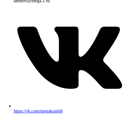
tambov@mega-1.ru
https://vk.com/megakom68