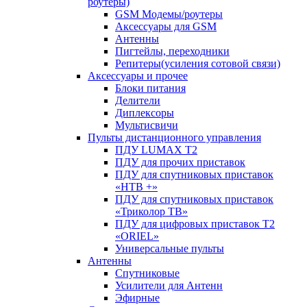
роутеры)
GSM Модемы/роутеры
Аксессуары для GSM
Антенны
Пигтейлы, переходники
Репитеры(усиления сотовой связи)
Аксессуары и прочее
Блоки питания
Делители
Диплексоры
Мультисвичи
Пульты дистанционного управления
ПДУ LUMAX Т2
ПДУ для прочих приставок
ПДУ для спутниковых приставок
«НТВ +»
ПДУ для спутниковых приставок
«Триколор ТВ»
ПДУ для цифровых приставок Т2
«ORIEL»
Универсальные пульты
Антенны
Спутниковые
Усилители для Антенн
Эфирные