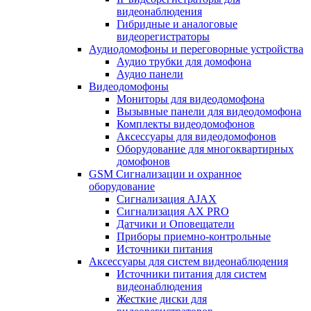
видеонаблюдения
Гибридные и аналоговые
видеорегистраторы
Аудиодомофоны и переговорные устройства
Аудио трубки для домофона
Аудио панели
Видеодомофоны
Мониторы для видеодомофона
Вызывные панели для видеодомофона
Комплекты видеодомофонов
Аксессуары для видеодомофонов
Оборудование для многоквартирных
домофонов
GSM Сигнализации и охранное
оборудование
Сигнализация AJAX
Сигнализация AX PRO
Датчики и Оповещатели
Приборы приемно-контрольные
Источники питания
Аксессуары для систем видеонаблюдения
Источники питания для систем
видеонаблюдения
Жесткие диски для