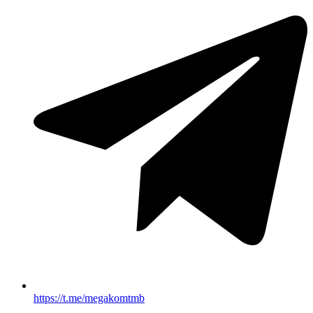
https://t.me/megakomtmb