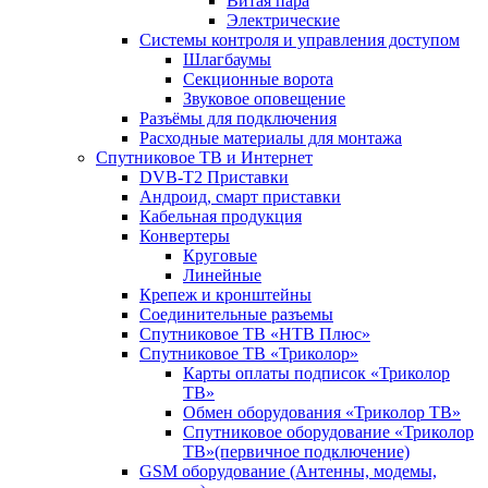
Витая пара
Электрические
Системы контроля и управления доступом
Шлагбаумы
Секционные ворота
Звуковое оповещение
Разъёмы для подключения
Расходные материалы для монтажа
Спутниковое ТВ и Интернет
DVB-Т2 Приставки
Андроид, смарт приставки
Кабельная продукция
Конвертеры
Круговые
Линейные
Крепеж и кронштейны
Соединительные разъемы
Спутниковое ТВ «НТВ Плюс»
Спутниковое ТВ «Триколор»
Карты оплаты подписок «Триколор
ТВ»
Обмен оборудования «Триколор ТВ»
Спутниковое оборудование «Триколор
ТВ»(первичное подключение)
GSM оборудование (Антенны, модемы,