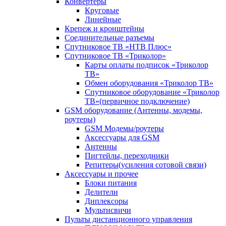
Конвертеры
Круговые
Линейные
Крепеж и кронштейны
Соединительные разъемы
Спутниковое ТВ «НТВ Плюс»
Спутниковое ТВ «Триколор»
Карты оплаты подписок «Триколор
ТВ»
Обмен оборудования «Триколор ТВ»
Спутниковое оборудование «Триколор
ТВ»(первичное подключение)
GSM оборудование (Антенны, модемы,
роутеры)
GSM Модемы/роутеры
Аксессуары для GSM
Антенны
Пигтейлы, переходники
Репитеры(усиления сотовой связи)
Аксессуары и прочее
Блоки питания
Делители
Диплексоры
Мультисвичи
Пульты дистанционного управления