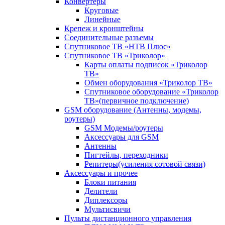
Конвертеры
Круговые
Линейные
Крепеж и кронштейны
Соединительные разъемы
Спутниковое ТВ «НТВ Плюс»
Спутниковое ТВ «Триколор»
Карты оплаты подписок «Триколор
ТВ»
Обмен оборудования «Триколор ТВ»
Спутниковое оборудование «Триколор
ТВ»(первичное подключение)
GSM оборудование (Антенны, модемы,
роутеры)
GSM Модемы/роутеры
Аксессуары для GSM
Антенны
Пигтейлы, переходники
Репитеры(усиления сотовой связи)
Аксессуары и прочее
Блоки питания
Делители
Диплексоры
Мультисвичи
Пульты дистанционного управления