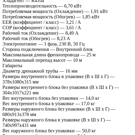
Хладагент — R410a
Теплопроизводительность — 6,70 кВт
Потребляемая мощность (Охлаждение) — 1,91 кВт
Потребляемая мощность (Обогрев) — 1,85 кВт
EER (коэффициент / класс) — 3,21 / A
COP (коэффициент / класс) — 3,61 / A
Рабочий ток (Охлаждение) — 8,49 A
Рабочий ток (Обогрев) — 8,23 А
Электропитание — 1 фаза, 230 В, 50 Гц
Сторона подключения — Внутренний блок
Максимальная длина фреонопровода — 25 м
Максимальный перепад высот — 10 м
Габариты
Диаметр дренажной трубы — 16 мм
Размеры внутреннего блока в упаковке (В х Ш х Г) —
378x1080x315 мм
Размеры внутреннего блока без упаковки (В х Ш х Г) —
304x1017x221 мм
Вес внутреннего блока без упаковки — 14,0 кг
Вес внутреннего блока в упаковке — 17,0 кг
Размеры наружного блока без упаковки (В х Ш х Г) —
680x913x378 мм
Размеры наружного блока в упаковке (В х Ш х Г) —
740x997x431 мм
Вес наружного блока без упаковки — 50,0 кг