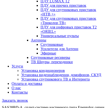
ПДУ LUMAX Т2
ПДУ для прочих приставок
ПДУ для спутниковых приставок
«НТВ +»
ПДУ для спутниковых приставок
«Триколор ТВ»
ПДУ для цифровых приставок Т2
«ORIEL»
Универсальные пульты
Антенны
Спутниковые
Усилители для Антенн
Эфирные
Спутниковые ресиверы
ТВ Шнуры, переходники
Услуги
Установка кондиционеров
Установка видеонаблюдения, домофонов, СКУД
Установка спутникового ТВ и Интернета
Оплата и доставка
О нас
Контакты
Заказать звонок
SAS28BD-A, сплит-система настенного типа Energolux серии