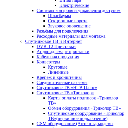
Витая пара
Электрические
Системы контроля и управления доступом
Шлагбаумы
Секционные ворота
Звуковое оповещение
Разъёмы для подключения
Расходные материалы для монтажа
Спутниковое ТВ и Интернет
DVB-Т2 Приставки
Андроид, смарт приставки
Кабельная продукция
Конвертеры
Круговые
Линейные
Крепеж и кронштейны
Соединительные разъемы
Спутниковое ТВ «НТВ Плюс»
Спутниковое ТВ «Триколор»
Карты оплаты подписок «Триколор
ТВ»
Обмен оборудования «Триколор ТВ»
Спутниковое оборудование «Триколор
ТВ»(первичное подключение)
GSM оборудование (Антенны, модемы,