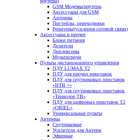
роутеры)
GSM Модемы/роутеры
Аксессуары для GSM
Антенны
Пигтейлы, переходники
Репитеры(усиления сотовой связи)
Аксессуары и прочее
Блоки питания
Делители
Диплексоры
Мультисвичи
Пульты дистанционного управления
ПДУ LUMAX Т2
ПДУ для прочих приставок
ПДУ для спутниковых приставок
«НТВ +»
ПДУ для спутниковых приставок
«Триколор ТВ»
ПДУ для цифровых приставок Т2
«ORIEL»
Универсальные пульты
Антенны
Спутниковые
Усилители для Антенн
Эфирные