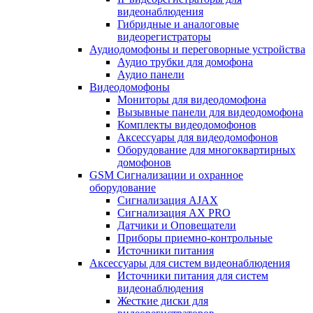
видеонаблюдения
Гибридные и аналоговые
видеорегистраторы
Аудиодомофоны и переговорные устройства
Аудио трубки для домофона
Аудио панели
Видеодомофоны
Мониторы для видеодомофона
Вызывные панели для видеодомофона
Комплекты видеодомофонов
Аксессуары для видеодомофонов
Оборудование для многоквартирных
домофонов
GSM Сигнализации и охранное
оборудование
Сигнализация AJAX
Сигнализация AX PRO
Датчики и Оповещатели
Приборы приемно-контрольные
Источники питания
Аксессуары для систем видеонаблюдения
Источники питания для систем
видеонаблюдения
Жесткие диски для