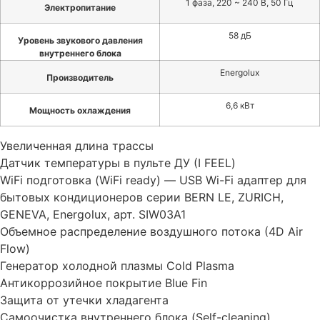
1 фаза, 220 ~ 240 В, 50 Гц
Электропитание
58 дБ
Уровень звукового давления
внутреннего блока
Energolux
Производитель
6,6 кВт
Мощность охлаждения
Увеличенная длина трассы
Датчик температуры в пульте ДУ (I FEEL)
WiFi подготовка (WiFi ready) — USB Wi-Fi адаптер для
бытовых кондиционеров серии BERN LE, ZURICH,
GENEVA, Energolux, арт. SIW03A1
Объемное распределение воздушного потока (4D Air
Flow)
Генератор холодной плазмы Cold Plasma
Антикоррозийное покрытие Blue Fin
Защита от утечки хладагента
Самоочистка внутреннего блока (Self-cleaning)