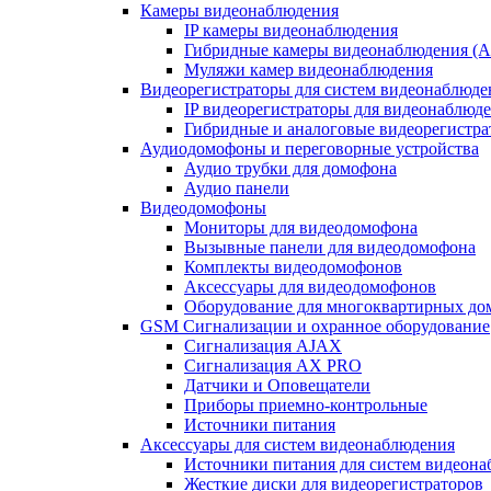
Камеры видеонаблюдения
IP камеры видеонаблюдения
Гибридные камеры видеонаблюдения (
Муляжи камер видеонаблюдения
Видеорегистраторы для систем видеонаблюде
IP видеорегистраторы для видеонаблюд
Гибридные и аналоговые видеорегистр
Аудиодомофоны и переговорные устройства
Аудио трубки для домофона
Аудио панели
Видеодомофоны
Мониторы для видеодомофона
Вызывные панели для видеодомофона
Комплекты видеодомофонов
Аксессуары для видеодомофонов
Оборудование для многоквартирных до
GSM Сигнализации и охранное оборудование
Сигнализация AJAX
Сигнализация AX PRO
Датчики и Оповещатели
Приборы приемно-контрольные
Источники питания
Аксессуары для систем видеонаблюдения
Источники питания для систем видеон
Жесткие диски для видеорегистраторов