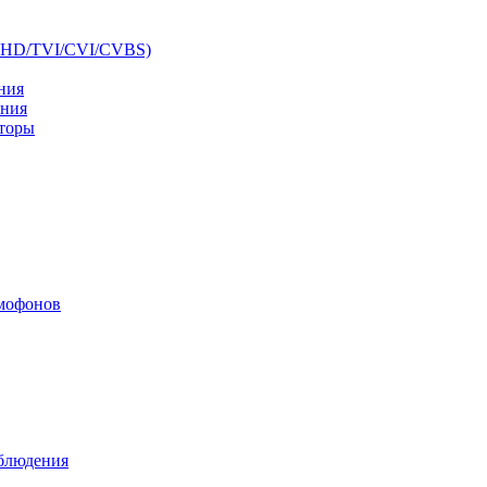
AHD/TVI/CVI/CVBS)
ния
ения
аторы
мофонов
аблюдения