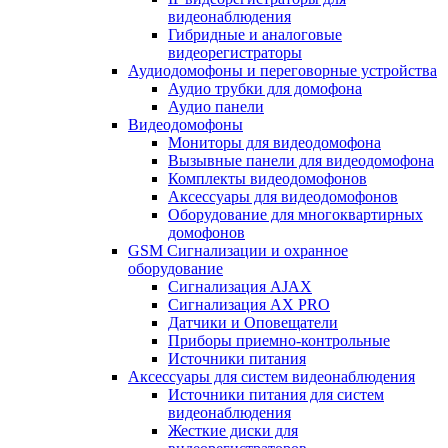
видеонаблюдения
Гибридные и аналоговые
видеорегистраторы
Аудиодомофоны и переговорные устройства
Аудио трубки для домофона
Аудио панели
Видеодомофоны
Мониторы для видеодомофона
Вызывные панели для видеодомофона
Комплекты видеодомофонов
Аксессуары для видеодомофонов
Оборудование для многоквартирных
домофонов
GSM Сигнализации и охранное
оборудование
Сигнализация AJAX
Сигнализация AX PRO
Датчики и Оповещатели
Приборы приемно-контрольные
Источники питания
Аксессуары для систем видеонаблюдения
Источники питания для систем
видеонаблюдения
Жесткие диски для