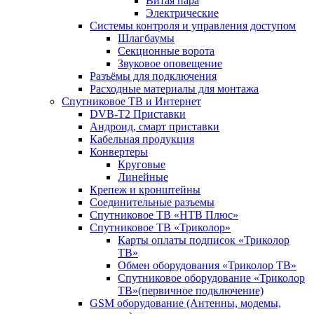
Витая пара
Электрические
Системы контроля и управления доступом
Шлагбаумы
Секционные ворота
Звуковое оповещение
Разъёмы для подключения
Расходные материалы для монтажа
Спутниковое ТВ и Интернет
DVB-Т2 Приставки
Андроид, смарт приставки
Кабельная продукция
Конвертеры
Круговые
Линейные
Крепеж и кронштейны
Соединительные разъемы
Спутниковое ТВ «НТВ Плюс»
Спутниковое ТВ «Триколор»
Карты оплаты подписок «Триколор
ТВ»
Обмен оборудования «Триколор ТВ»
Спутниковое оборудование «Триколор
ТВ»(первичное подключение)
GSM оборудование (Антенны, модемы,