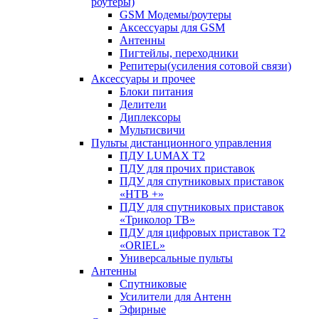
роутеры)
GSM Модемы/роутеры
Аксессуары для GSM
Антенны
Пигтейлы, переходники
Репитеры(усиления сотовой связи)
Аксессуары и прочее
Блоки питания
Делители
Диплексоры
Мультисвичи
Пульты дистанционного управления
ПДУ LUMAX Т2
ПДУ для прочих приставок
ПДУ для спутниковых приставок
«НТВ +»
ПДУ для спутниковых приставок
«Триколор ТВ»
ПДУ для цифровых приставок Т2
«ORIEL»
Универсальные пульты
Антенны
Спутниковые
Усилители для Антенн
Эфирные