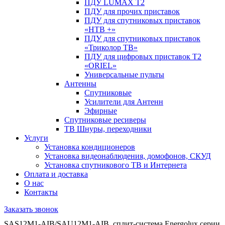
ПДУ LUMAX Т2
ПДУ для прочих приставок
ПДУ для спутниковых приставок
«НТВ +»
ПДУ для спутниковых приставок
«Триколор ТВ»
ПДУ для цифровых приставок Т2
«ORIEL»
Универсальные пульты
Антенны
Спутниковые
Усилители для Антенн
Эфирные
Спутниковые ресиверы
ТВ Шнуры, переходники
Услуги
Установка кондиционеров
Установка видеонаблюдения, домофонов, СКУД
Установка спутникового ТВ и Интернета
Оплата и доставка
О нас
Контакты
Заказать звонок
SAS12M1-AIB/SAU12M1-AIB. сплит-система Energolux серии