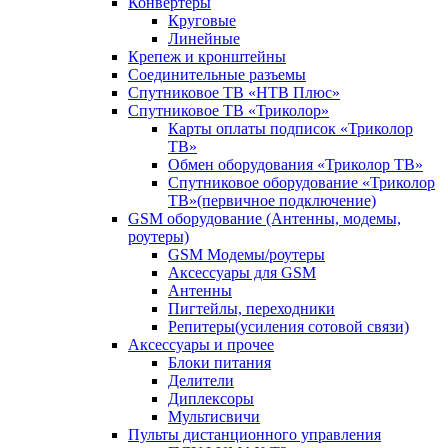
Конвертеры
Круговые
Линейные
Крепеж и кронштейны
Соединительные разъемы
Спутниковое ТВ «НТВ Плюс»
Спутниковое ТВ «Триколор»
Карты оплаты подписок «Триколор
ТВ»
Обмен оборудования «Триколор ТВ»
Спутниковое оборудование «Триколор
ТВ»(первичное подключение)
GSM оборудование (Антенны, модемы,
роутеры)
GSM Модемы/роутеры
Аксессуары для GSM
Антенны
Пигтейлы, переходники
Репитеры(усиления сотовой связи)
Аксессуары и прочее
Блоки питания
Делители
Диплексоры
Мультисвичи
Пульты дистанционного управления