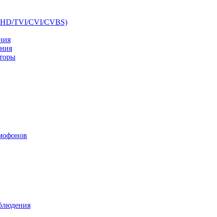
AHD/TVI/CVI/CVBS)
ния
ения
аторы
мофонов
аблюдения