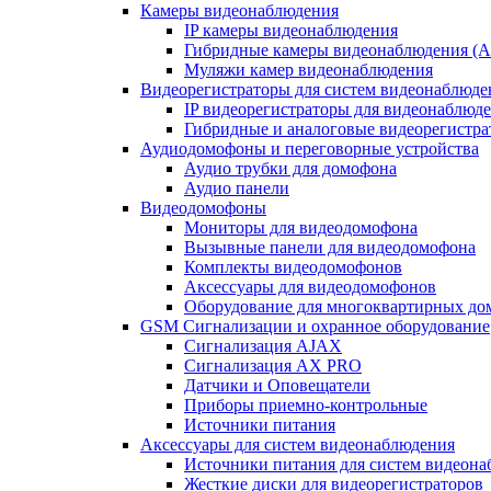
Камеры видеонаблюдения
IP камеры видеонаблюдения
Гибридные камеры видеонаблюдения (
Муляжи камер видеонаблюдения
Видеорегистраторы для систем видеонаблюде
IP видеорегистраторы для видеонаблюд
Гибридные и аналоговые видеорегистр
Аудиодомофоны и переговорные устройства
Аудио трубки для домофона
Аудио панели
Видеодомофоны
Мониторы для видеодомофона
Вызывные панели для видеодомофона
Комплекты видеодомофонов
Аксессуары для видеодомофонов
Оборудование для многоквартирных до
GSM Сигнализации и охранное оборудование
Сигнализация AJAX
Сигнализация AX PRO
Датчики и Оповещатели
Приборы приемно-контрольные
Источники питания
Аксессуары для систем видеонаблюдения
Источники питания для систем видеон
Жесткие диски для видеорегистраторов