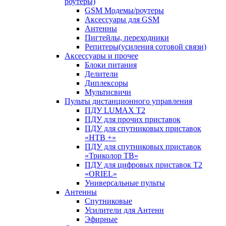
роутеры)
GSM Модемы/роутеры
Аксессуары для GSM
Антенны
Пигтейлы, переходники
Репитеры(усиления сотовой связи)
Аксессуары и прочее
Блоки питания
Делители
Диплексоры
Мультисвичи
Пульты дистанционного управления
ПДУ LUMAX Т2
ПДУ для прочих приставок
ПДУ для спутниковых приставок
«НТВ +»
ПДУ для спутниковых приставок
«Триколор ТВ»
ПДУ для цифровых приставок Т2
«ORIEL»
Универсальные пульты
Антенны
Спутниковые
Усилители для Антенн
Эфирные