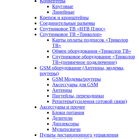
Конвертеры
Круговые
Линейные
Крепеж и кронштейны
Соединительные разъемы
Спутниковое ТВ «НТВ Плюс»
Спутниковое ТВ «Триколор»
Карты оплаты подписок «Триколор
ТВ»
Обмен оборудования «Триколор ТВ»
Спутниковое оборудование «Триколор
ТВ»(первичное подключение)
GSM оборудование (Антенны, модемы,
роутеры)
GSM Модемы/роутеры
Аксессуары для GSM
Антенны
Пигтейлы, переходники
Репитеры(усиления сотовой связи)
Аксессуары и прочее
Блоки питания
Делители
Диплексоры
Мультисвичи
Пульты дистанционного управления