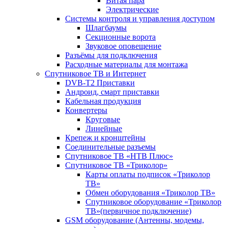
Витая пара
Электрические
Системы контроля и управления доступом
Шлагбаумы
Секционные ворота
Звуковое оповещение
Разъёмы для подключения
Расходные материалы для монтажа
Спутниковое ТВ и Интернет
DVB-Т2 Приставки
Андроид, смарт приставки
Кабельная продукция
Конвертеры
Круговые
Линейные
Крепеж и кронштейны
Соединительные разъемы
Спутниковое ТВ «НТВ Плюс»
Спутниковое ТВ «Триколор»
Карты оплаты подписок «Триколор
ТВ»
Обмен оборудования «Триколор ТВ»
Спутниковое оборудование «Триколор
ТВ»(первичное подключение)
GSM оборудование (Антенны, модемы,