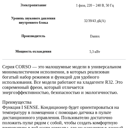
Электропитание
1 фаза, 220 ~ 240 В, 50 Гц
Уровень звукового давления
32/39/43 дБ(А)
внутреннего блока
Производитель
Dantex
Мощность охлаждения
5,3 кВт
Серия CORSO — это малошумные модели в универсальном
минималистичном исполнении, в которых реализован
богатый набор режимов и функций для удобного
использования. Все модели работают на хладагенте R32. Это
современный фреон, который отличается
энергоэффективностью, безопасностью и экологичностью.
Преимущества
Функция I SENSE. Кондиционер будет ориентироваться на
температуру в помещении с помощью датчика в пульте
дистанционного управления. Пользователю достаточно
положить пульт рядом с собой, чтобы создать комфортную
температуру в той части комнаты, где он находится в данный