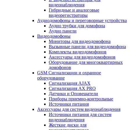
видеонаблюдения
Гибридные и аналоговые
видеорегистраторы
Аудиодомофоны и переговорные устройства
Аудио трубки для домофона
Аудио панели
Видеодомофоны
Мониторы для видеодомофона
Вызывные панели для видеодомофона
Комплекты видеодомофонов
Аксессуары для видеодомофонов
Оборудование для многоквартирных
домофонов
GSM Сигнализации и охранное
оборудование
Сигнализация AJAX
Сигнализация AX PRO
Датчики и Оповещатели
Приборы приемно-контрольные
Источники питания
Аксессуары для систем видеонаблюдения
Источники питания для систем
видеонаблюдения
Жесткие диски для